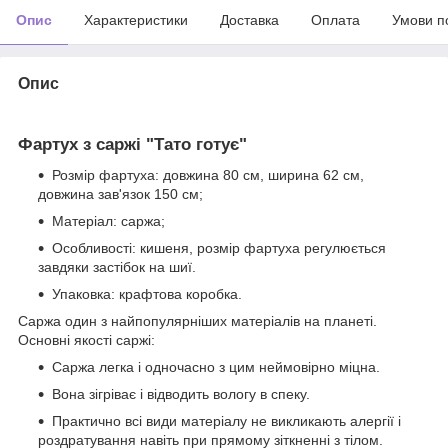
Опис
Характеристики
Доставка
Оплата
Умови п
Опис
Фартух з саржі "Тато готує"
Розмір фартуха: довжина 80 см, ширина 62 см,
довжина зав'язок 150 см;
Матеріал: саржа;
Особливості: кишеня, розмір фартуха регулюється
завдяки застібок на шиї.
Упаковка: крафтова коробка.
Саржа один з найпопулярніших матеріалів на планеті.
Основні якості саржі:
Саржа легка і одночасно з цим неймовірно міцна.
Вона зігріває і відводить вологу в спеку.
Практично всі види матеріалу не викликають алергії і
роздратування навіть при прямому зіткненні з тілом.