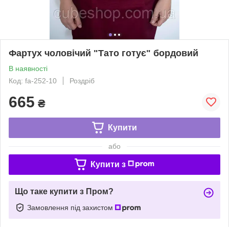
Фартух чоловічий "Тато готує" бордовий
В наявності
Код: fa-252-10
Роздріб
665
₴
Купити
або
Купити з
Що таке купити з Пром?
Замовлення під захистом