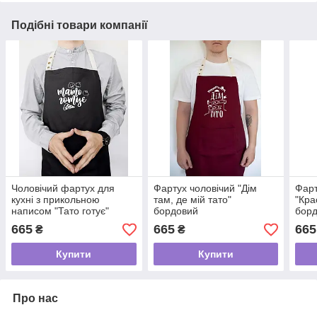
Подібні товари компанії
Чоловічий фартух для
Фартух чоловічий "Дім
Фарт
кухні з прикольною
там, де мій тато"
"Кра
написом "Тато готує"
бордовий
бор
чорний
665
665
665
₴
₴
Купити
Купити
Про нас