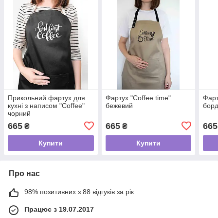
Прикольний фартух для
Фартух "Coffee time"
Фарт
кухні з написом "Coffee"
бежевий
бор
чорний
665
665
665
₴
₴
Купити
Купити
Про нас
98% позитивних з 88 відгуків за рік
Працює з 19.07.2017