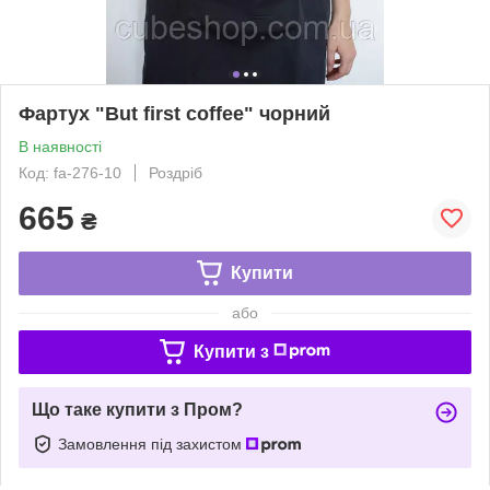
Фартух "But first coffee" чорний
В наявності
Код: fa-276-10
Роздріб
665
₴
Купити
або
Купити з
Що таке купити з Пром?
Замовлення під захистом