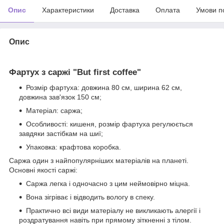
Опис
Характеристики
Доставка
Оплата
Умови п
Опис
Фартух з саржі "But first coffee"
Розмір фартуха: довжина 80 см, ширина 62 см,
довжина зав'язок 150 см;
Матеріал: саржа;
Особливості: кишеня, розмір фартуха регулюється
завдяки застібкам на шиї;
Упаковка: крафтова коробка.
Саржа один з найпопулярніших матеріалів на планеті.
Основні якості саржі:
Саржа легка і одночасно з цим неймовірно міцна.
Вона зігріває і відводить вологу в спеку.
Практично всі види матеріалу не викликають алергії і
роздратування навіть при прямому зіткненні з тілом.