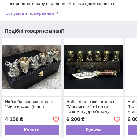
Повернення товару впродовж 14 днів за домовленістю
Всі умови повернення
Подібні товари компанії
Набір бронзових стопок
Набір бронзових стопок
Набі
"Мисливські" (6 шт.)
"Мисливські" (6 шт) з
"Боч
ножем в дерев'яному
кейс
кейсі
4 100
6 200
6 0
₴
₴
Купити
Купити