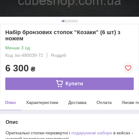
Набір бронзових стопок "Козаки" (6 шт) з
ножем
Менше 3 од.
Код: bo-480039-72
Роздріб
6 300
₴
Купити
Опис
Характеристики
Доставка
Оплата
Умови п
Опис
Оригінальні стопки-перевертні і
подарункові набори
в кейсах -
чудовий подарунок мисливцеві