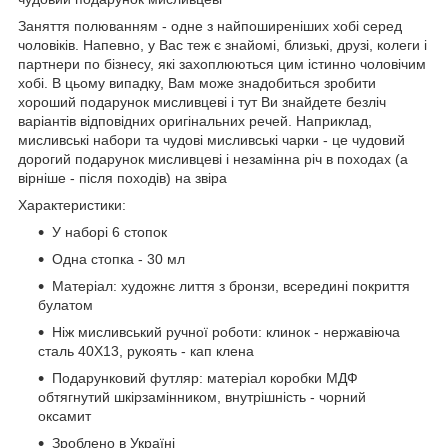
Заняття полюванням - одне з найпоширеніших хобі серед
чоловіків. Напевно, у Вас теж є знайомі, близькі, друзі, колеги і
партнери по бізнесу, які захоплюються цим істинно чоловічим
хобі. В цьому випадку, Вам може знадобиться зробити
хороший подарунок мисливцеві і тут Ви знайдете безліч
варіантів відповідних оригінальних речей. Наприклад,
мисливські набори та чудові мисливські чарки - це чудовий
дорогий подарунок мисливцеві і незамінна річ в походах (а
вірніше - після походів) на звіра
Характеристики:
У наборі 6 стопок
Одна стопка - 30 мл
Матеріал: художнє лиття з бронзи, всередині покриття
булатом
Ніж мисливський ручної роботи: клинок - нержавіюча
сталь 40Х13, рукоять - кап клена
Подарунковий футляр: матеріал коробки МДФ
обтягнутий шкірзамінником, внутрішність - чорний
оксамит
Зроблено в Україні