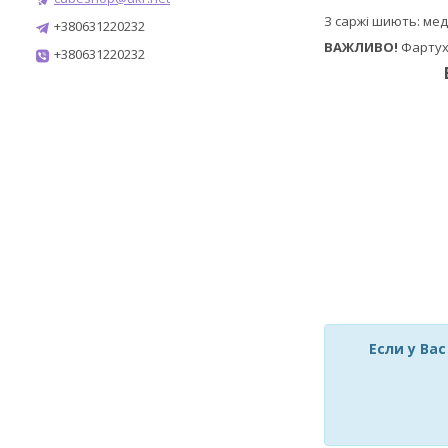
З саржі шиють: мед
+380631220232
ВАЖЛИВО!
Фартух 
+380631220232
Если у Ва