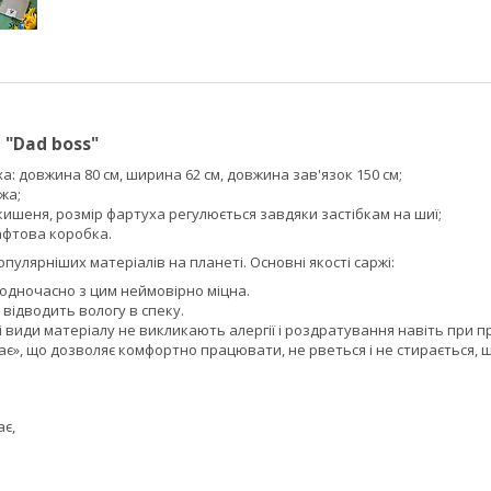
 "Dad boss"
а: довжина 80 см, ширина 62 см, довжина зав'язок 150 см;
жа;
кишеня, розмір фартуха регулюється завдяки застібкам на шиї;
афтова коробка.
пулярніших матеріалів на планеті. Основні якості саржі:
 одночасно з цим неймовірно міцна.
і відводить вологу в спеку.
 види матеріалу не викликають алергії і роздратування навіть при пр
є», що дозволяє комфортно працювати, не рветься і не стирається, 
ає,