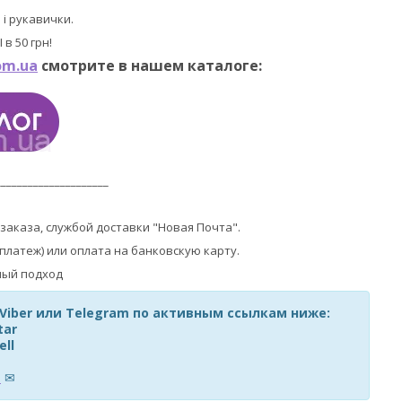
 і рукавички.
в 50 грн!
om.ua
смотрите в нашем каталоге:
_____________________
заказа, службой доставки "Новая Почта".
латеж) или оплата на банковскую карту.
 Viber или Telegram по активным ссылкам ниже:
tar
ell
m
✉