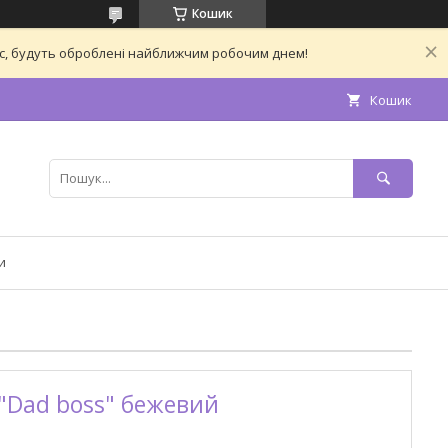
Кошик
час, будуть оброблені найближчим робочим днем!
Кошик
и
"Dad boss" бежевий