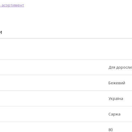
И
Для доросли
Бежевий
Україна
Саржа
80