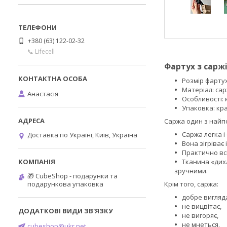
+380 (63) 122-02-32
📞 Lifecell
Фартух з саржі
Розмір фартух
Матеріал: сар
Анастасія
Особливості: 
Упаковка: кр
Саржа один з найпо
Саржа легка і
Доставка по Україні, Київ, Україна
Вона зігріває 
Практично всі
Тканина «диха
зручними.
🎁 CubeShop - подарунки та
подарункова упаковка
Крім того, саржа:
добре вигляд
не вицвітає,
не вигоряє,
не мнеться.
cubeshop@ukr.net