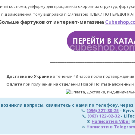
ичні костюми, уніформу для працівників охоронних структур, фартухи
під замовлення, тому відправка післяплатою ТІЛЬКИ ПО ПЕРЕДОПЛАТІ 
Больше фартуков от интернет-магазина
Cubeshop.c
______________________________________________
Доставка по Украине
в течении 48 часов после подтверждения 
Оплата
при получении на отделении Новой Почты (наложенный п
с возникли вопросы, свяжитесь с нами по телефону, через
📞
(096) 327-80-25
- Kyivs
📞
(063) 122-02-32
- Lifec
✉
Написати в Viber
✉
✉
Написати в Telegra