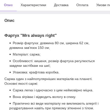
Опис
Характеристики
Доставка
Оплата
Умови п
Опис
Фартух "Mrs always right"
Розмір фартуха: довжина 80 см, ширина 62 см,
довжина зав'язок 150 см;
Матеріал: саржа;
Особливості: кишеня, розмір фартуха регулюється
завдяки застібкам на шиї;
Упаковка: крафтова коробка.
Саржа один з найпопулярніших матеріалів на планеті.
Основні якості саржі:
Саржа легка і одночасно з цим неймовірно міцна.
Вона зігріває і відводить вологу в спеку.
Практично всі види матеріалу не викликають алергії і
роздратування навіть при прямому зіткненні з тілом.