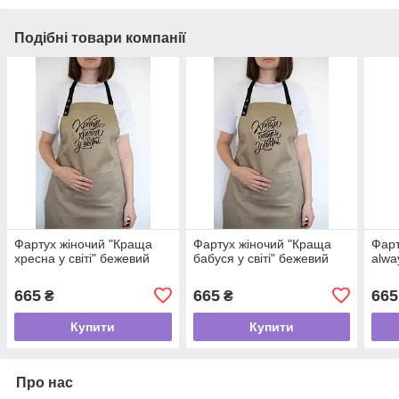
Подібні товари компанії
Фартух жіночий "Краща
Фартух жіночий "Краща
Фарт
хресна у світі" бежевий
бабуся у світі" бежевий
alwa
665
665
665
₴
₴
Купити
Купити
Про нас