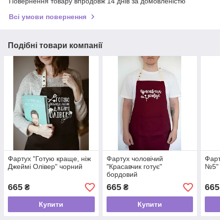
Повернення товару впродовж 14 днів за домовленістю
Всі умови повернення
Подібні товари компанії
Фартух "Готую краще, ніж
Фартух чоловічий
Фарт
Джеймі Олівер" чорний
"Красавчик готує"
№5"
бордовий
665
665
665
₴
₴
Купити
Купити