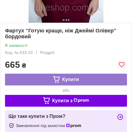
Фартух "Готую краще, ніж Джеймі Олівер"
бордовий
В наявності
Код: fa-433-10
Роздріб
665
₴
Купити
або
Купити з
Що таке купити з Пром?
Замовлення під захистом