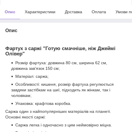
Опис
Характеристики
Доставка
Оплата
Умови п
Опис
Фартух з саржі "Готую смачніше, ніж Джеймі
Олівер"
Розмір фартуха: довжина 80 см, ширина 62 см,
довжина зав'язок 150 см;
Матеріал: саржа;
Особливості: кишеня, розмір фартуха регулюється
завдяки застібкам на шиї, підходить як жінкам, так і
чоловікам;
Упаковка: крафтова коробка.
Саржа один з найпопулярніших матеріалів на планеті.
Основні якості саржі:
Саржа легка і одночасно з цим неймовірно міцна.