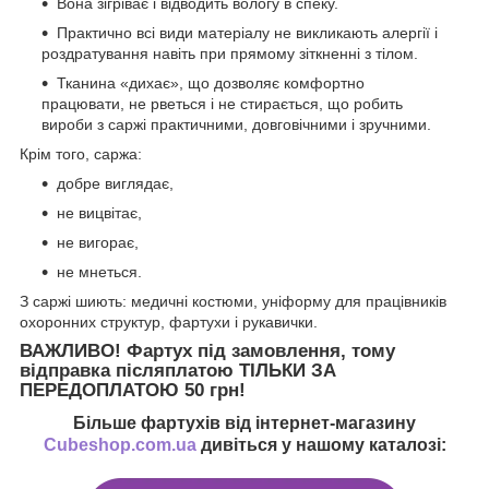
Вона зігріває і відводить вологу в спеку.
Практично всі види матеріалу не викликають алергії і
роздратування навіть при прямому зіткненні з тілом.
Тканина «дихає», що дозволяє комфортно
працювати, не рветься і не стирається, що робить
вироби з саржі практичними, довговічними і зручними.
Крім того, саржа:
добре виглядає,
не вицвітає,
не вигорає,
не мнеться.
З саржі шиють: медичні костюми, уніформу для працівників
охоронних структур, фартухи і рукавички.
ВАЖЛИВО!
Фартух під замовлення, тому
відправка післяплатою ТІЛЬКИ ЗА
ПЕРЕДОПЛАТОЮ 50 грн!
Більше фартухів від інтернет-магазину
Cubeshop.com.ua
дивіться у нашому каталозі: