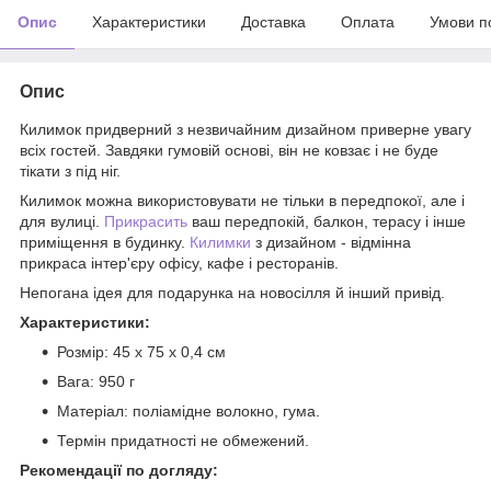
Опис
Характеристики
Доставка
Оплата
Умови п
Опис
Килимок придверний з незвичайним дизайном приверне увагу
всіх гостей. Завдяки гумовій основі, він не ковзає і не буде
тікати з під ніг.
Килимок можна використовувати не тільки в передпокої, але і
для вулиці.
Прикрасить
ваш передпокій, балкон, терасу і інше
приміщення в будинку.
Килимки
з дизайном - відмінна
прикраса інтер'єру офісу, кафе і ресторанів.
Непогана ідея для подарунка на новосілля й інший привід.
Характеристики:
Розмір: 45 х 75 х 0,4 см
Вага: 950 г
Матеріал: поліамідне волокно, гума.
Термін придатності не обмежений.
Рекомендації по догляду: