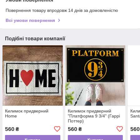
Повернення товару впродовж 14 днів за домовленістю
Всі умови повернення
Подібні товари компанії
Килимок придверний
Килимок придверний
Кил
Home
"Платформа 9 3/4" (Гаррі
Sant
Поттер)
560
560
560
₴
₴
Купити
Купити