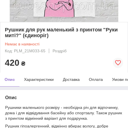
Рушник для рук маленький з принтом "Руки
миті?" (єдиноріг)
Немає в наявності
Код: PLM_21M033-65
Роздріб
420
₴
Опис
Характеристики
Доставка
Оплата
Умови п
Опис
Рушники маленького розміру - необхідна річ для відпочинку,
дома і для відвідування басейну або спортзалу. Також рушник
з принтом відмінний варіант для подарунка.
Рушник гіпоалергенний, відмінно вбирає вологу, добре