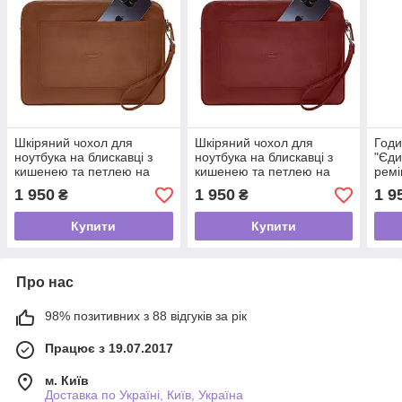
Шкіряний чохол для
Шкіряний чохол для
Годи
ноутбука на блискавці з
ноутбука на блискавці з
"Єди
кишенею та петлею на
кишенею та петлею на
ремі
руку (світло-коричневий)
руку (червоний)
1 950
1 950
1 9
₴
₴
Купити
Купити
Про нас
98% позитивних з 88 відгуків за рік
Працює з 19.07.2017
м. Київ
Доставка по Україні, Київ, Україна