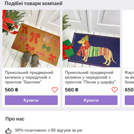
Подібні товари компанії
Прикольний придверний
Прикольний придверний
Фарт
килимок у передпокій з
килимок у передпокій з
за в
принтом "Бантики"
принтом "Песик у шарфу"
беже
560
560
650
₴
₴
Купити
Купити
Про нас
98% позитивних з 88 відгуків за рік