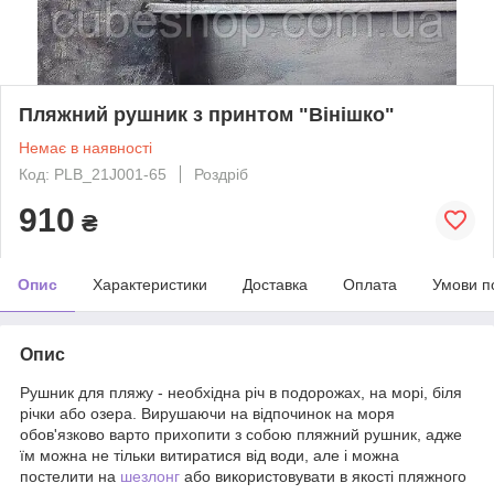
Пляжний рушник з принтом "Вінішко"
Немає в наявності
Код: PLB_21J001-65
Роздріб
910
₴
Опис
Характеристики
Доставка
Оплата
Умови п
Опис
Рушник для пляжу - необхідна річ в подорожах, на морі, біля
річки або озера. Вирушаючи на відпочинок на моря
обов'язково варто прихопити з собою пляжний рушник, адже
їм можна не тільки витиратися від води, але і можна
постелити на
шезлонг
або використовувати в якості пляжного