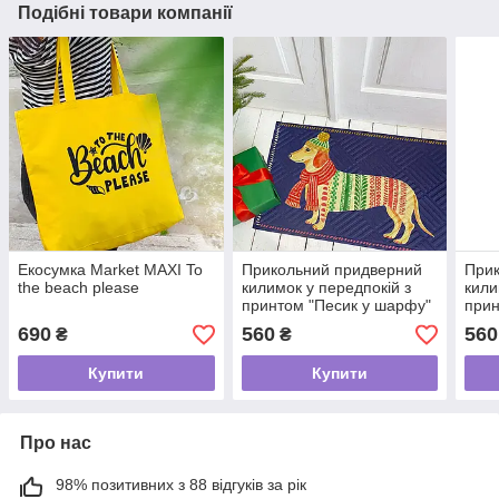
Подібні товари компанії
Екосумка Market MAXI To
Прикольний придверний
При
the beach please
килимок у передпокій з
кили
принтом "Песик у шарфу"
прин
690
560
560
₴
₴
Купити
Купити
Про нас
98% позитивних з 88 відгуків за рік