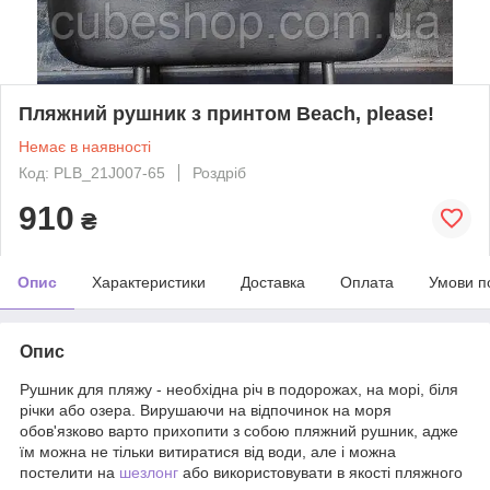
Пляжний рушник з принтом Beach, please!
Немає в наявності
Код: PLB_21J007-65
Роздріб
910
₴
Опис
Характеристики
Доставка
Оплата
Умови п
Опис
Рушник для пляжу - необхідна річ в подорожах, на морі, біля
річки або озера. Вирушаючи на відпочинок на моря
обов'язково варто прихопити з собою пляжний рушник, адже
їм можна не тільки витиратися від води, але і можна
постелити на
шезлонг
або використовувати в якості пляжного