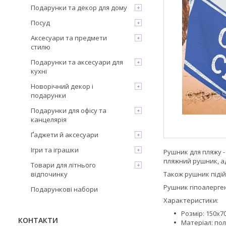
Подарунки та декор для дому
Посуд
Аксесуари та предмети
стилю
Подарунки та аксесуари для
кухні
Новорічний декор і
подарунки
Подарунки для офісу та
канцелярія
Ґаджети й аксесуари
Ігри та іграшки
Рушник для пляжу -
пляжний рушник, ад
Товари для літнього
відпочинку
Також рушник піді
Рушник гіпоалерген
Подарункові набори
Характеристики:
Розмір: 150х7
КОНТАКТИ
Матеріал: по