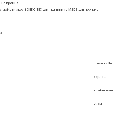
нне прання
тифікати якості OEKO-TEX для тканини та MSDS для чорнила
И
Presentville
Україна
Комбінован
70 см