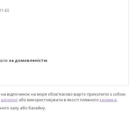
21-65
днів
за домовленістю
чи на відпочинок на моря обов'язково варто прихопити з собою
а
шезлонг
або використовувати в якості пляжного
килимка
.
ного залу або басейну.