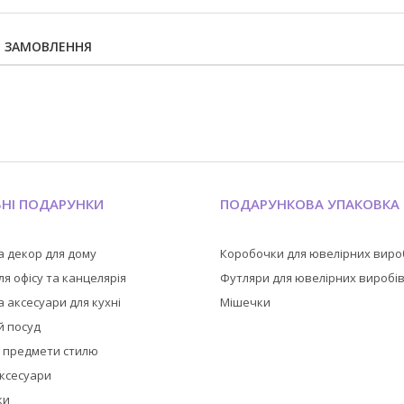
Я ЗАМОВЛЕННЯ
ЬНІ ПОДАРУНКИ
ПОДАРУНКОВА УПАКОВКА
а декор для дому
Коробочки для ювелірних виро
я офісу та канцелярія
Футляри для ювелірних виробі
 аксесуари для кухні
Мішечки
й посуд
а предмети стилю
аксесуари
ки