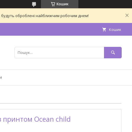
Кошик
ас, будуть оброблені найближчим робочим днем!
Кошик
и
 принтом Ocean child