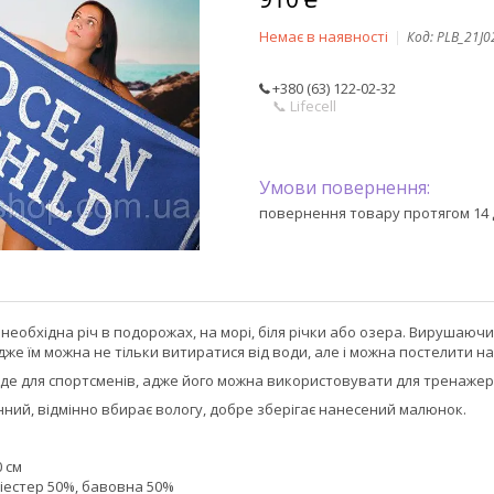
Немає в наявності
Код:
PLB_21J0
+380 (63) 122-02-32
📞 Lifecell
повернення товару протягом 14 
 необхідна річ в подорожах, на морі, біля річки або озера. Вирушаю
же їм можна не тільки витиратися від води, але і можна постелити н
йде для спортсменів, адже його можна використовувати для тренажер
ний, відмінно вбирає вологу, добре зберігає нанесений малюнок.
0 см
ліестер 50%, бавовна 50%