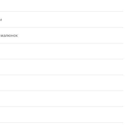
и
 малюнок