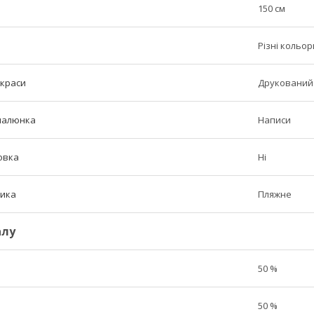
150 см
Різні кольор
икраси
Друкований
малюнка
Написи
овка
Ні
ика
Пляжне
алу
50 %
50 %