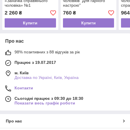
«Заначка справжнього
чоловіків "Для гарного
чоло
чоловіка» №1
настрою"
спра
2 260
760
964
₴
₴
Купити
Купити
Про нас
98% позитивних з 88 відгуків за рік
Працює з 19.07.2017
м. Київ
Доставка по Україні, Київ, Україна
Контакти
Сьогодні працює з 09:30 до 18:30
Показати весь графік роботи
Про нас