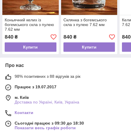
Коньячний келих із
Склянка з богемського
Кели
богемського скла з пулею
скла з пулею 7.62 мм
7.62
7.62 мм
840
840
840
₴
₴
Купити
Купити
Про нас
98% позитивних з 88 відгуків за рік
Працює з 19.07.2017
м. Київ
Доставка по Україні, Київ, Україна
Контакти
Сьогодні працює з 09:30 до 18:30
Показати весь графік роботи