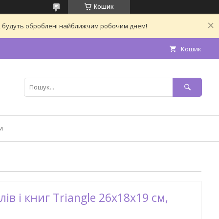
Кошик
ас, будуть оброблені найближчим робочим днем!
Кошик
и
в і книг Triangle 26х18х19 см,