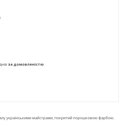
2
днів
за домовленістю
еталу українськими майстрами, покритий порошковою фарбою.