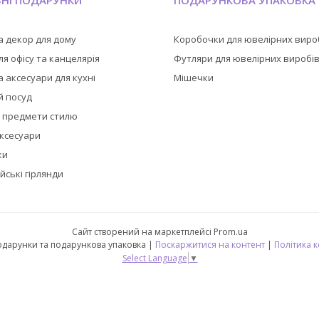
ЬНІ ПОДАРУНКИ
ПОДАРУНКОВА УПАКОВКА
а декор для дому
Коробочки для ювелірних виро
я офісу та канцелярія
Футляри для ювелірних виробі
 аксесуари для кухні
Мішечки
й посуд
а предмети стилю
аксесуари
ки
йські гірлянди
Сайт створений на маркетплейсі
Prom.ua
🎁 CubeShop - подарунки та подарункова упаковка |
Поскаржитися на контент
|
Політика 
Select Language
▼