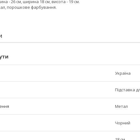
на - 26 см, ширина 18 см, висота - 19 см.
тал, порошкове фарбування.
И
ути
Україна
Підставка дл
ення
Метал
Чорний
18 см