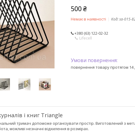
500 ₴
Немає в наявності
Код:
sa-015-8
+380 (63) 122-02-32
📞 Lifecell
повернення товару протягом 14 
рналів і книг Triangle
ональний тримач допоможе організувати простір. Виготовлений з м
бота, можливі незначні відхилення в розмірах.