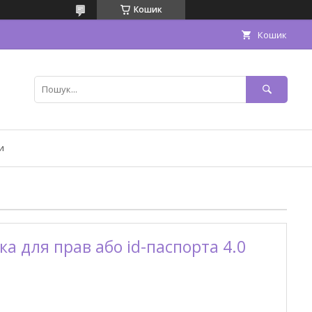
Кошик
Кошик
и
а для прав або id-паспорта 4.0