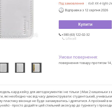
Під замовлення
Код:
KK-4-light-2
Відправка з 12 серпня 2026
Купити
+380 (63) 122-02-32
📞 Lifecell
повернення товару протягом 14 
одель кард-кейсу для автодокументів і не тільки :) Має 2 кишеньки з
, які необхідно час від часу демонструвати: студентський, учнівський
у пластику віконце не буде заламуватись і дряпатися. А проїзний в 
-кейсі - просто додайте цей стильний аксесуар до турнікету і проходит