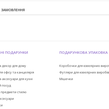
Я ЗАМОВЛЕННЯ
ЬНІ ПОДАРУНКИ
ПОДАРУНКОВА УПАКОВКА
а декор для дому
Коробочки для ювелірних виро
я офісу та канцелярія
Футляри для ювелірних виробі
 аксесуари для кухні
Мішечки
й посуд
а предмети стилю
аксесуари
ки