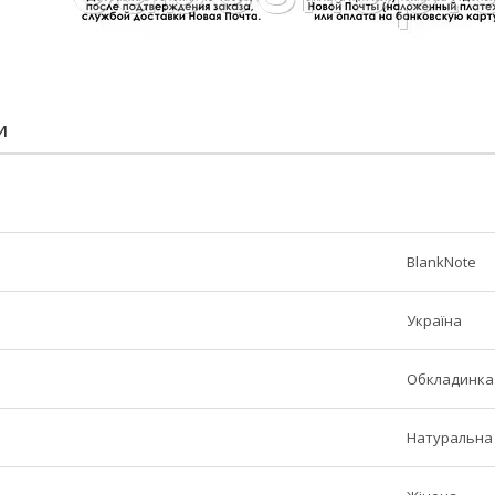
И
BlankNote
Україна
Обкладинка
Натуральна