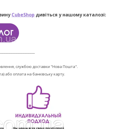
азину
CubeShop
дивіться у нашому каталозі:
_____________________
овлення, службою доставки "Нова Пошта".
та) або оплата на банківську карту.