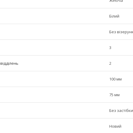
Жіноча
Білий
Без візерунк
3
 відділень
2
100 мм
75 мм
Без застібки
Новий