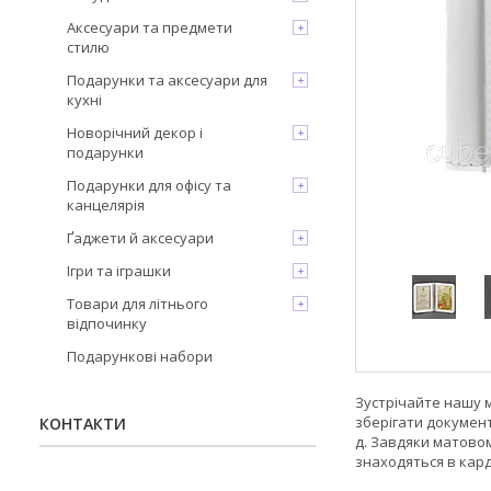
Аксесуари та предмети
стилю
Подарунки та аксесуари для
кухні
Новорічний декор і
подарунки
Подарунки для офісу та
канцелярія
Ґаджети й аксесуари
Ігри та іграшки
Товари для літнього
відпочинку
Подарункові набори
Зустрічайте нашу м
зберігати документи
КОНТАКТИ
д. Завдяки матовом
знаходяться в кард