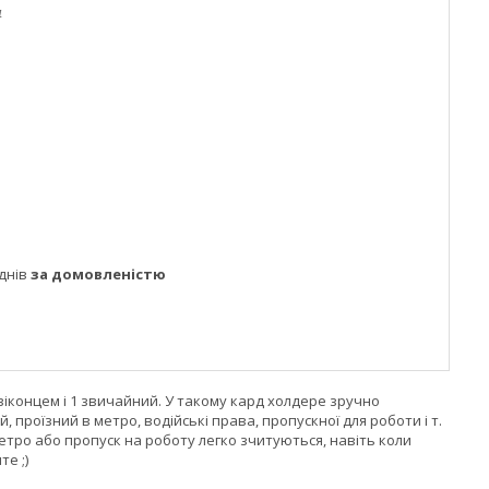
4
днів
за домовленістю
 віконцем і 1 звичайний. У такому кард холдере зручно
, проїзний в метро, водійські права, пропускної для роботи і т.
метро або пропуск на роботу легко зчитуються, навіть коли
е ;)