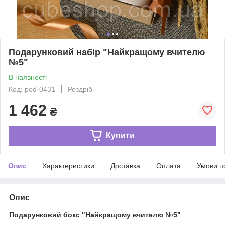
Подарунковий набір "Найкращому вчителю
№5"
В наявності
Код: pod-0431
Роздріб
1 462
₴
Купити
Опис
Характеристики
Доставка
Оплата
Умови п
Опис
Подарунковий бокс "Найкращому вчителю №5"