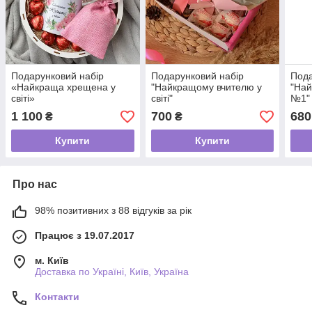
Подарунковий набір
Подарунковий набір
Пода
«Найкраща хрещена у
"Найкращому вчителю у
"На
світі»
світі"
№1"
1 100
700
680
₴
₴
Купити
Купити
Про нас
98% позитивних з 88 відгуків за рік
Працює з 19.07.2017
м. Київ
Доставка по Україні, Київ, Україна
Контакти