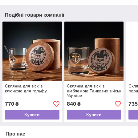
Подібні товари компанії
Склянка для віскі з
Склянка для віскі з
Скля
ключкою для гольфу
емблемою Танкових військ
пор
України
770
840
735
₴
₴
Купити
Купити
Про нас