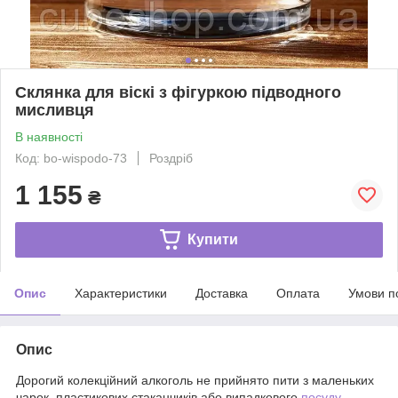
Склянка для віскі з фігуркою підводного
мисливця
В наявності
Код: bo-wispodo-73
Роздріб
1 155
₴
Купити
Опис
Характеристики
Доставка
Оплата
Умови п
Опис
Дорогий колекційний алкоголь не прийнято пити з маленьких
чарок, пластикових стаканчиків або випадкового
посуду
.