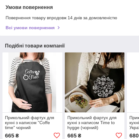
Умови повернення
Повернення товару впродовж 14 днів за домовленістю
Всі умови повернення
Подібні товари компанії
Прикольний фартух для
Прикольний фартух для
Прик
кухні з написом "Coffe
кухні з написом Time to
кухн
time" чорний
hygge (чорний)
Укра
розп
665
665
680
₴
₴