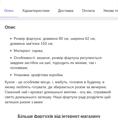
Опис
Характеристики
Доставка
Оплата
Умови п
Опис
Розмір фартуха: довжина 80 см, ширина 62 см,
довжина зав'язок 150 см;
Матеріал: саржа;
Особливості: кишеня, розмір фартуха регулюється
завдяки застібок на шиї, підходить як жінкам, так і
чоловікам;
Упаковка: крафтова коробка.
Кухня - це особливе місце, і, мабуть, головне в будинку, в
якому люблять готувати, де збираються разом за вечерею.
Смачний чай і аромат домашньої випічки - ось він, справжній
свято домашнього затишку. Наші фартухи раді розділити цей
затишок разом з вами.
Більше фартухів від інтернет-магазину