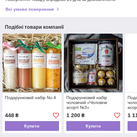
Всі умови повернення
Подібні товари компанії
Подарунковий набір No 4
Подарунковий набір
Пода
чоловічий «Чоловіче
чоло
асорті №3»
асор
448
1 200
1 1
₴
₴
Купити
Купити