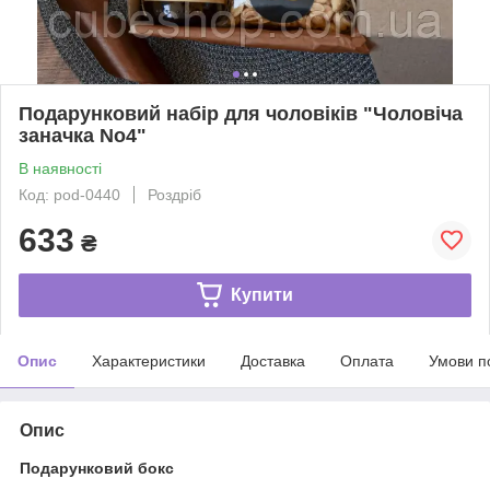
Подарунковий набір для чоловіків "Чоловіча
заначка No4"
В наявності
Код: pod-0440
Роздріб
633
₴
Купити
Опис
Характеристики
Доставка
Оплата
Умови п
Опис
Подарунковий бокс