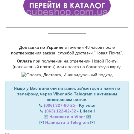
___________________________________________________
________________
Доставка по Украине
в течении 48 часов после
подтверждения заказа, службой доставки "Новая Почта".
Оплата
при получении на отделении Новой Почты
(наложенный платеж) или оплата на банковскую карту.
Якщо у Вас виникли питання, зв'яжіться з нами по
телефону, через Viber або Telegram з активним
посиланням нижче:
📞
(096) 327-80-25
- Kyivstar
📞
(063) 122-02-32
- Lifecell
✉️
Написати в Viber
✉️
✉️
Написати в Telegram
✉️