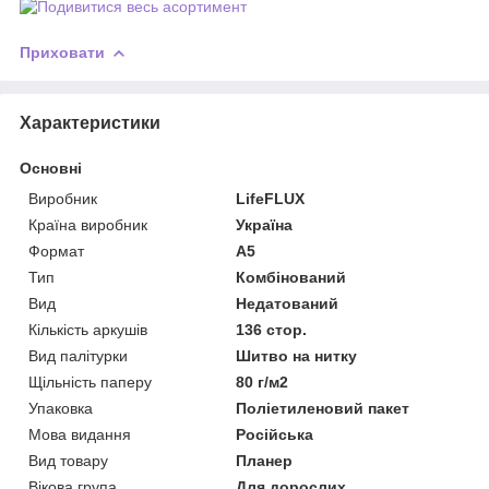
Приховати
Характеристики
Основні
Виробник
LifeFLUX
Країна виробник
Україна
Формат
A5
Тип
Комбінований
Вид
Недатований
Кількість аркушів
136 стор.
Вид палітурки
Шитво на нитку
Щільність паперу
80 г/м2
Упаковка
Поліетиленовий пакет
Мова видання
Російська
Вид товару
Планер
Вікова група
Для дорослих