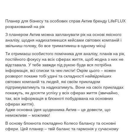
Планер для бізнесу та особових справ Актив бренду LifeFLUX
розрахований на рік
З планером Актив можна запланувати рік на основі якісного
аналізу, щодня надихатимешся кейсами світових компаній і
звільниш голову, бо все триматимеш в одному місці
Ти отримаєш особистого помічника для аналізу, планів на рік,
постійного фокусу на всіх сферах життя, щоб жодна з них не
відставала. У тебе завжди під рукою буде вся потрібна
інформація, всі списки та чек-листи! Окрім цього – кожен
розворот покаже тобі удачі та складності найвідоміших
світових компаній та людей, які своїм прикладом
підтримуватимуть та надихатимуть. Вони на своїх прикладах
покажуть, як досягти успіху у всіх сферах життя (звичайно,
так, вся інформація в блокноті побудована на основних
сферах життя).
Адже основна ідея щоденника Актив – це довести, що
неможливе – можливо!
В основу блокнота покладено Колесо балансу та основні
сфери. Цей планер – твій баланс та гармонія у сучасному