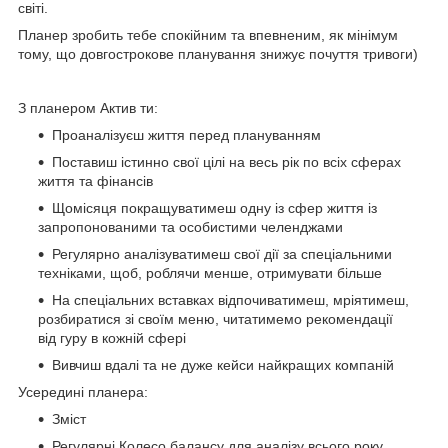
світі.
Планер зробить тебе спокійним та впевненим, як мінімум
тому, що довгострокове планування знижує почуття тривоги)
З планером Актив ти:
Проаналізуєш життя перед плануванням
Поставиш істинно свої цілі на весь рік по всіх сферах
життя та фінансів
Щомісяця покращуватимеш одну із сфер життя із
запропонованими та особистими челенджами
Регулярно аналізуватимеш свої дії за спеціальними
техніками, щоб, роблячи менше, отримувати більше
На спеціальних вставках відпочиватимеш, мріятимеш,
розбиратися зі своїм меню, читатимемо рекомендації
від гуру в кожній сфері
Вивчиш вдалі та не дуже кейси найкращих компаній
Усередині планера:
Зміст
Регулярні Колесо балансу для аналізу всього року