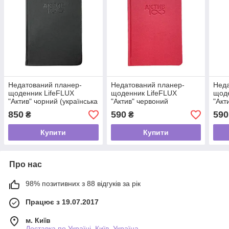
Недатований планер-
Недатований планер-
Неда
щоденник LifeFLUX
щоденник LifeFLUX
щоде
"Актив" чорний (українська
"Актив" червоний
"Акт
мова)
(російська мова)
мова
850
590
590
₴
₴
Купити
Купити
Про нас
98% позитивних з 88 відгуків за рік
Працює з 19.07.2017
м. Київ
Доставка по Україні, Київ, Україна