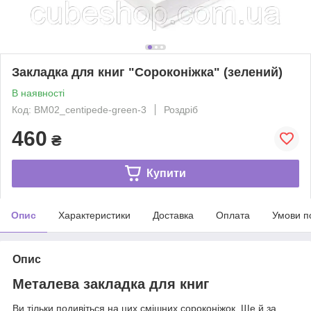
Закладка для книг "Сороконіжка" (зелений)
В наявності
Код: BM02_centipede-green-3
Роздріб
460
₴
Купити
Опис
Характеристики
Доставка
Оплата
Умови п
Опис
Металева закладка для книг
Ви тільки подивіться на цих смішних сороконіжок. Ще й за