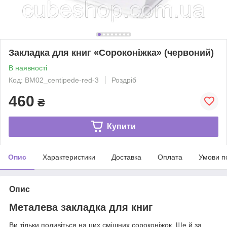
Закладка для книг «Сороконіжка» (червоний)
В наявності
Код: BM02_centipede-red-3
Роздріб
460
₴
Купити
Опис
Характеристики
Доставка
Оплата
Умови п
Опис
Металева закладка для книг
Ви тільки подивіться на цих смішних сороконіжок. Ще й за