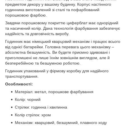
предметом декору у вашому будинку. Корпус настінного
годинника виготовлений зі сталі та пофарбований
порошковою фарбою.
Завдяки порошковому покриттю циферблат має однорідний
та насичений колір. Дана технологія фарбування забезпечує
надійність та довговічність виробу.
Годинник має німецький кварцовий механізм і працює всього
від однієї батарейки. Головна перевага цього механізму –
абсолютна безшумність. Ви будете приємно здивовані і
приголомшені не лише їхнім зовнішнім виглядом, але й
безперебійною та безшумною роботою.
Годинник упакований у фірмову коробку для надійного
транспортування.
Особливості:
Матеріал: метал, порошкове фарбування
Колір: чорний
Стрілки: годинна і хвилинна
Колір стрілок: хром
Механізм: кварцовий, безшумний, плавного ходу