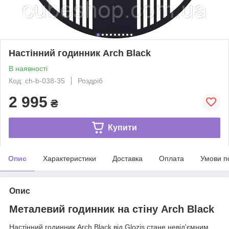
Настінний годинник Arch Black
В наявності
Код: ch-b-038-35
Роздріб
2 995
₴
Купити
Опис
Характеристики
Доставка
Оплата
Умови п
Опис
Металевий годинник на стіну Arch Black
Настінний годинник Arch Black від Glozis стане невід'ємним