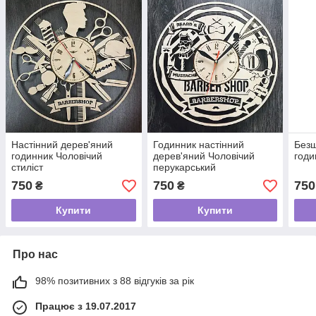
Настінний дерев'яний
Годинник настінний
Безш
годинник Чоловічий
дерев'яний Чоловічий
годи
стиліст
перукарський
750
750
750
₴
₴
Купити
Купити
Про нас
98% позитивних з 88 відгуків за рік
Працює з 19.07.2017