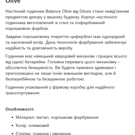
Olive
Настінний годинник Balance Olive від Glozis стане невід'ємним
предметом декору у вашому будинку. Корпус настінного
годинника виготовлений зі сталі та пофарбований
порошковою фарбою.
Завдяки порошковому покриттю циферблат має однорідний
та насичений колір. Дана технологія фарбування забезпечує
надійність та довговічність виробу.
Годинник має німецький кварцовий механізм і працює всього
від однієї батарейки. Головна перевага цього механізму –
абсолютна безшумність. Ви будете приємно здивовані і
приголомшені не лише їхнім зовнішнім виглядом, але й
безперебійною та безшумною роботою.
Годинник упакований у фірмову коробку для надійного
транспортування.
Особливості:
Матеріал: метал, порошкове фарбування
Колір: оливковий
Стрілки: годинна і хвилинна