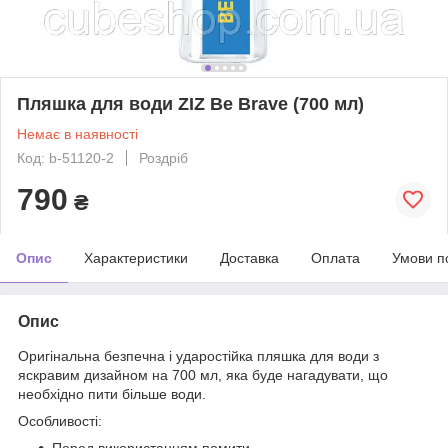
Пляшка для води ZIZ Be Brave (700 мл)
Немає в наявності
Код: b-51120-2
Роздріб
790
₴
Опис
Характеристики
Доставка
Оплата
Умови п
Опис
Оригінальна безпечна і ударостійка пляшка для води з
яскравим дизайном на 700 мл, яка буде нагадувати, що
необхідно пити більше води.
Особливості:
Перед використанням помити.