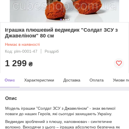
Іграшка плюшевий ведмедик "Солдат ЗСУ з
Джавеліном" 80 см
Немає в наявності
Код: plm-0001-47
Роздріб
1 299
₴
Опис
Характеристики
Доставка
Оплата
Умови п
Опис
Модель іграшки "Солдат ЗСУ з Джавеліном" - знак великої
поваги до наших Героїв, які сьогодні захищають Україну.
Ведмедик зроблений з плюшу, наповнювач - синтетичне
волокно. Виходячи з цього – іграшка абсолютно безпечна як