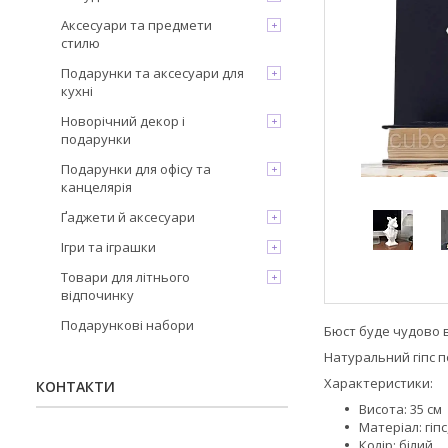
Аксесуари та предмети
стилю
Подарунки та аксесуари для
кухні
Новорічний декор і
подарунки
Подарунки для офісу та
канцелярія
Ґаджети й аксесуари
Ігри та іграшки
Товари для літнього
відпочинку
Подарункові набори
Бюст буде чудово в
Натуральний гіпс 
Характеристики:
КОНТАКТИ
Висота: 35 см
Матеріал: гіп
Колір: білий