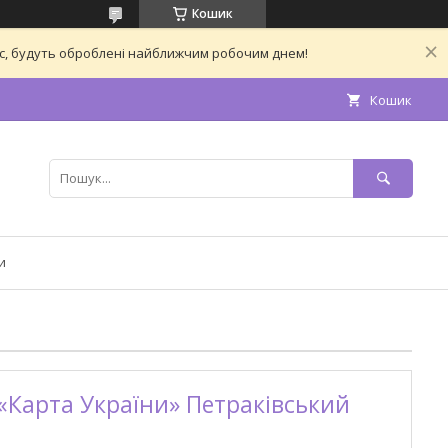
Кошик
час, будуть оброблені найближчим робочим днем!
Кошик
и
«Карта України» Петраківський