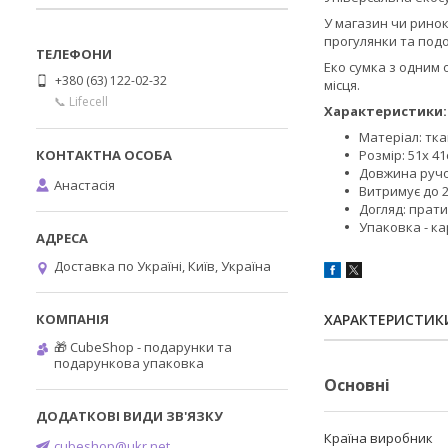
У магазин чи ринок 
прогулянки та подо
Еко сумка з одним 
+380 (63) 122-02-32
місця.
📞 Lifecell
Характеристики:
Матеріал: тка
Розмір: 51х 4
Довжина ручо
Анастасія
Витримує до 2
Догляд: прати
Упаковка - к
Доставка по Україні, Київ, Україна
ХАРАКТЕРИСТИК
🎁 CubeShop - подарунки та
подарункова упаковка
Основні
Країна виробник
cubeshop@ukr.net