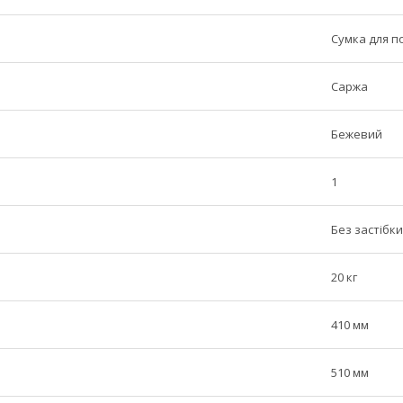
Сумка для п
Саржа
Бежевий
1
Без застібки
20 кг
410 мм
510 мм