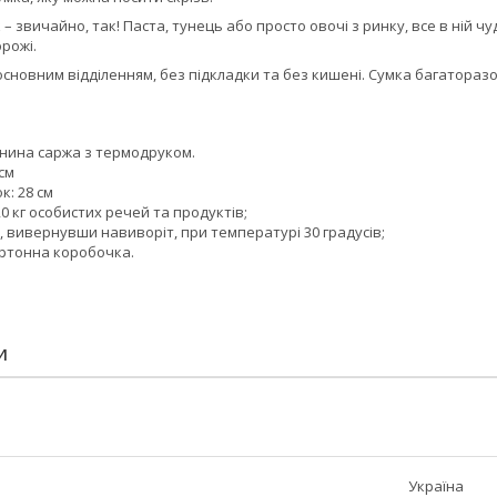
– звичайно, так! Паста, тунець або просто овочі з ринку, все в ній ч
рожі.
основним відділенням, без підкладки та без кишені. Сумка багатораз
нина саржа з ​​термодруком.
1см
к: 28 см
0 кг особистих речей та продуктів;
, вивернувши навиворіт, при температурі 30 градусів;
артонна коробочка.
И
Україна