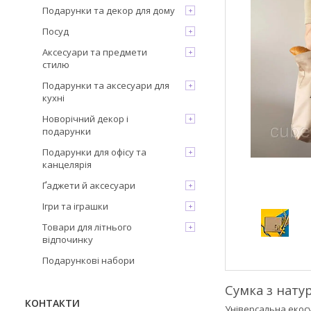
Подарунки та декор для дому
Посуд
Аксесуари та предмети
стилю
Подарунки та аксесуари для
кухні
Новорічний декор і
подарунки
Подарунки для офісу та
канцелярія
Ґаджети й аксесуари
Ігри та іграшки
Товари для літнього
відпочинку
Подарункові набори
Сумка з нату
КОНТАКТИ
Універсальна екосу