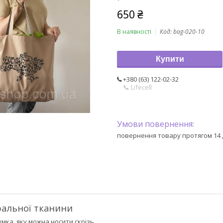
650 ₴
В наявності
Код:
bag-020-10
Купити
+380 (63) 122-02-32
📞 Lifecell
повернення товару протягом 14 
ральної тканини
мка, яку можна носити скрізь.