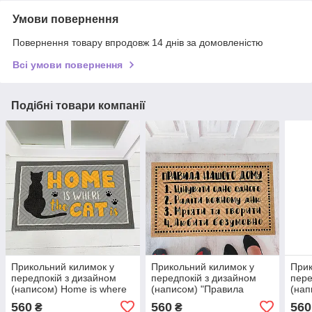
Умови повернення
Повернення товару впродовж 14 днів за домовленістю
Всі умови повернення
Подібні товари компанії
Прикольний килимок у
Прикольний килимок у
Прик
передпокій з дизайном
передпокій з дизайном
пере
(написом) Home is where
(написом) "Правила
(нап
the cat is
нашого дому"
560
560
560
₴
₴