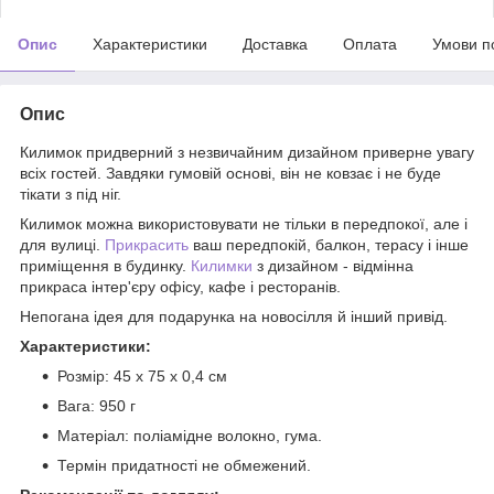
Опис
Характеристики
Доставка
Оплата
Умови п
Опис
Килимок придверний з незвичайним дизайном приверне увагу
всіх гостей. Завдяки гумовій основі, він не ковзає і не буде
тікати з під ніг.
Килимок можна використовувати не тільки в передпокої, але і
для вулиці.
Прикрасить
ваш передпокій, балкон, терасу і інше
приміщення в будинку.
Килимки
з дизайном - відмінна
прикраса інтер'єру офісу, кафе і ресторанів.
Непогана ідея для подарунка на новосілля й інший привід.
Характеристики:
Розмір: 45 х 75 х 0,4 см
Вага: 950 г
Матеріал: поліамідне волокно, гума.
Термін придатності не обмежений.