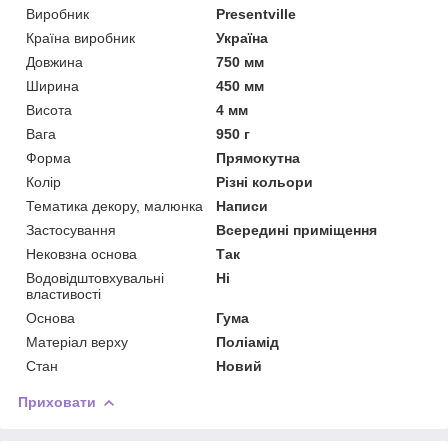
Виробник
Presentville
Країна виробник
Україна
Довжина
750 мм
Ширина
450 мм
Висота
4 мм
Вага
950 г
Форма
Прямокутна
Колір
Різні кольори
Тематика декору, малюнка
Написи
Застосування
Всередині приміщення
Нековзна основа
Так
Водовідштовхувальні
Ні
властивості
Основа
Гума
Матеріал верху
Поліамід
Стан
Новий
Приховати