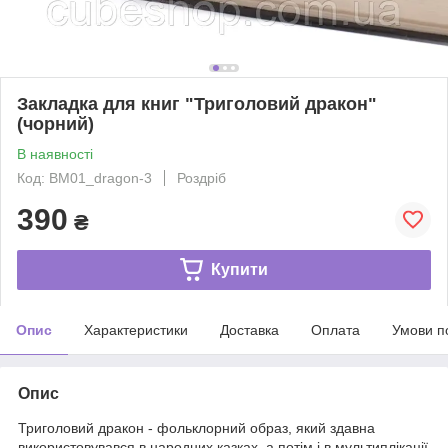
Закладка для книг "Триголовий дракон"
(чорний)
В наявності
Код: BM01_dragon-3
Роздріб
390
₴
Купити
Опис
Характеристики
Доставка
Оплата
Умови п
Опис
Триголовий дракон - фольклорний образ, який здавна
використовувався в народних казках, а потім і в мультиплікації