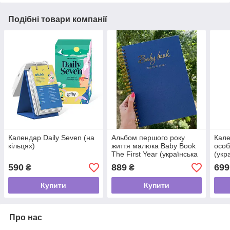
Подібні товари компанії
Календар Daily Seven (на
Альбом першого року
Кале
кільцях)
життя малюка Baby Book
особ
The First Year (українська
(укр
мова), синій
590
889
699
₴
₴
Купити
Купити
Про нас