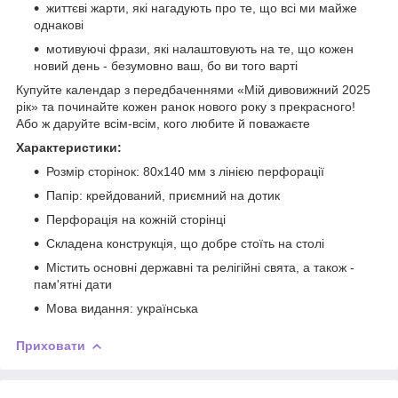
життєві жарти, які нагадують про те, що всі ми майже
однакові
мотивуючі фрази, які налаштовують на те, що кожен
новий день - безумовно ваш, бо ви того варті
Купуйте календар з передбаченнями «Мій дивовижний 2025
рік» та починайте кожен ранок нового року з прекрасного!
Або ж даруйте всім-всім, кого любите й поважаєте
Характеристики:
Розмір сторінок: 80х140 мм з лінією перфорації
Папір: крейдований, приємний на дотик
Перфорація на кожній сторінці
Складена конструкція, що добре стоїть на столі
Містить основні державні та релігійні свята, а також -
пам'ятні дати
Мова видання: українська
Приховати