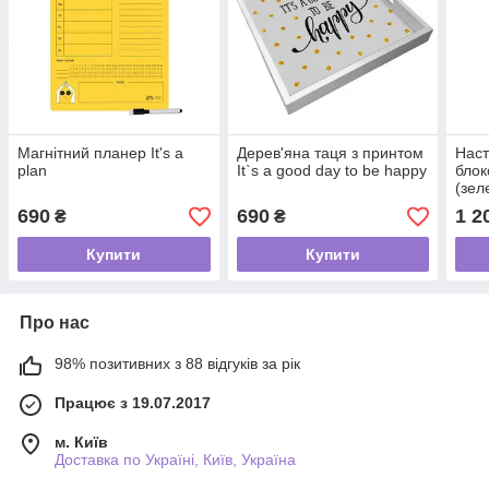
Магнітний планер It's a
Дерев'яна таця з принтом
Наст
plan
It`s a good day to be happy
блок
(зел
Hors
690
690
1 2
₴
₴
Купити
Купити
Про нас
98% позитивних з 88 відгуків за рік
Працює з 19.07.2017
м. Київ
Доставка по Україні, Київ, Україна