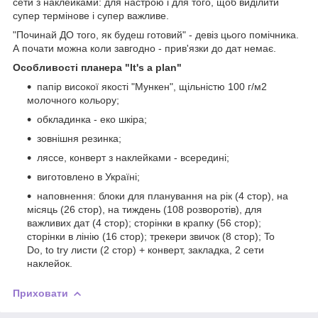
сети з наклейками: для настрою і для того, щоб виділити
супер термінове і супер важливе.
"Починай ДО того, як будеш готовий" - девіз цього помічника.
А почати можна коли завгодно - прив'язки до дат немає.
Особливості планера "It's a plan"
папір високої якості "Мункен", щільністю 100 г/м2
молочного кольору;
обкладинка - еко шкіра;
зовнішня резинка;
ляссе, конверт з наклейками - всередині;
виготовлено в Україні;
наповнення: блоки для планування на рік (4 стор), на
місяць (26 стор), на тиждень (108 розворотів), для
важливих дат (4 стор); сторінки в крапку (56 стор);
сторінки в лінію (16 стор); трекери звичок (8 стор); To
Do, to try листи (2 стор) + конверт, закладка, 2 сети
наклейок.
Приховати