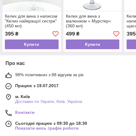
Келих для вина з написом
Келих для вина з
Кели
"Келих найкращої сестри"
малюнком « Мурстер»
напи
(450 мл)
(360 мл)
щасл
395
499
395
₴
₴
Купити
Купити
Про нас
98% позитивних з 88 відгуків за рік
Працює з 19.07.2017
м. Київ
Доставка по Україні, Київ, Україна
Контакти
Сьогодні працює з 09:30 до 18:30
Показати весь графік роботи