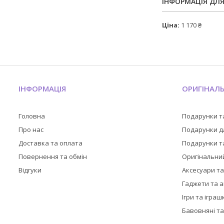
ІНФОРМАЦІЯ ДЛ
Ціна:
1 170 ₴
ІНФОРМАЦІЯ
ОРИГІНАЛ
Головна
Подарунки т
Про нас
Подарунки дл
Доставка та оплата
Подарунки та
Повернення та обмін
Оригінальни
Відгуки
Аксесуари т
Гаджети та 
Ігри та іграш
Бавовняні та