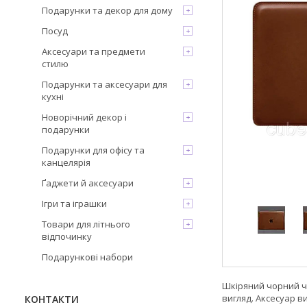
Подарунки та декор для дому
Посуд
Аксесуари та предмети
стилю
Подарунки та аксесуари для
кухні
Новорічний декор і
подарунки
Подарунки для офісу та
канцелярія
Ґаджети й аксесуари
Ігри та іграшки
Товари для літнього
відпочинку
Подарункові набори
Шкіряний чорний ч
вигляд. Аксесуар в
КОНТАКТИ