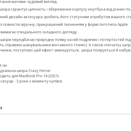
тання матиме чудовий вигляд.
кіра гарантує цілісність і збереження корпусу ноутбука від різних п
ний дизайн аксесуара зробить його статусним атрибутом вашого ст
л повністю вручну, прикрашений тисненням у формі логотипа Apple.
вимагає спеціального складного догляду.
 шкіри передбачає природну появу на ній подряпин і потертостей під 
ть справжні шанувальники вінтажного стилю:) А також спочатку шкір
вичинки, поступово цей ефект зменшується, шкіра полірується й набув
3 см
туральна шкіра Crazy Horse
одить для MacBook Pro 14 (2021)
сесуар - 3 роки з моменту купівлі.
И