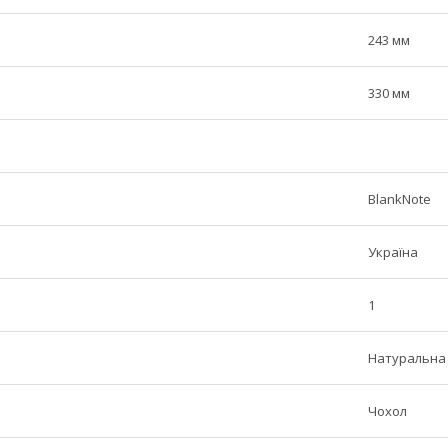
243 мм
330 мм
BlankNote
Україна
1
Натуральна
Чохол