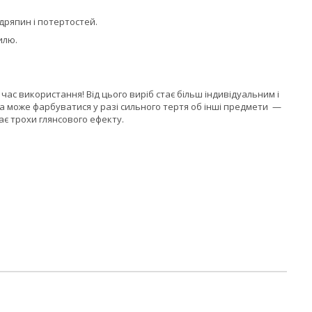
одряпин і потертостей.
илю.
час використання! Від цього виріб стає більш індивідуальним і
а може фарбуватися у разі сильного тертя об інші предмети —
ає трохи глянсового ефекту.