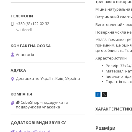
тривалого викорис
Міцна натуральна ш
Витриманий класич
+380 (63) 122-02-32
Виготовлений чохо
📞 Lifecell
Поверхня чохла не 
УВАГА!
Вичинка цієї
приємним, це оціня
це особливість її 
Анастасія
Характеристики:
Розмір: 33х24,
Матеріал: на
Ідеально підх
Доставка по Україні, Київ, Україна
Гарантія на ак
🎁 CubeShop - подарунки та
подарункова упаковка
ХАРАКТЕРИСТИК
Розміри
cubeshop@ukr.net