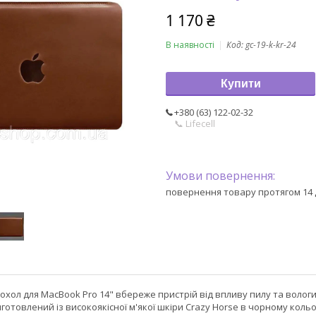
1 170 ₴
В наявності
Код:
gc-19-k-kr-24
Купити
+380 (63) 122-02-32
📞 Lifecell
повернення товару протягом 14 
охол для MacBook Pro 14" вбереже пристрій від впливу пилу та воло
иготовлений із високоякісної м'якої шкіри Crazy Horse в чорному кольо