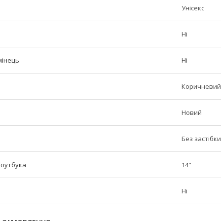
Унісекс
Ні
мінець
Ні
Коричневий
Новий
Без застібки
ноутбука
14"
Ні