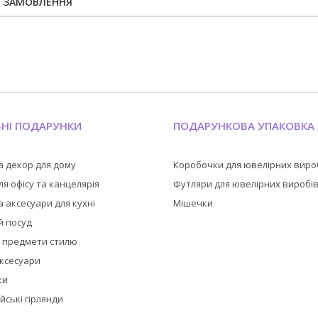
Я ЗАМОВЛЕННЯ
ЬНІ ПОДАРУНКИ
ПОДАРУНКОВА УПАКОВКА
а декор для дому
Коробочки для ювелірних виро
я офісу та канцелярія
Футляри для ювелірних виробі
 аксесуари для кухні
Мішечки
й посуд
а предмети стилю
аксесуари
ки
йські гірлянди