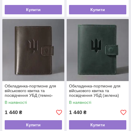
Купити
Купити
Обкладинка-портмоне для
Обкладинка-портмоне для
військового квитка та
військового квитка та
посвідчення УБД (темно-
посвідчення УБД (зелена)
коричнева) шкіра Krast
шкіра Crazy Horse
В наявності
В наявності
1 440
1 440
₴
₴
Купити
Купити