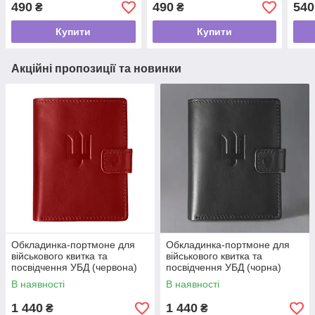
Crazy Horse
490
490
540
₴
₴
Купити
Купити
Акційні пропозиції та новинки
Обкладинка-портмоне для
Обкладинка-портмоне для
військового квитка та
військового квитка та
посвідчення УБД (червона)
посвідчення УБД (чорна)
шкіра Krast
шкіра Krast
В наявності
В наявності
1 440
1 440
₴
₴