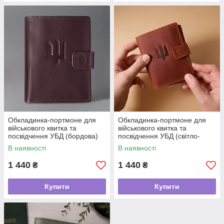
Обкладинка-портмоне для
Обкладинка-портмоне для
військового квитка та
військового квитка та
посвідчення УБД (бордова)
посвідчення УБД (світло-
шкіра Krast
коричнева) шкіра Crazy Horse
В наявності
В наявності
1 440
1 440
₴
₴
Купити
Купити