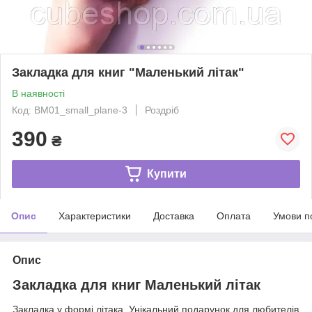
Закладка для книг "Маленький літак"
В наявності
Код: BM01_small_plane-3
Роздріб
390
₴
Купити
Опис
Характеристики
Доставка
Оплата
Умови п
Опис
Закладка для книг Маленький літак
Закладка у формі літака. Унікальний подарунок для любителів