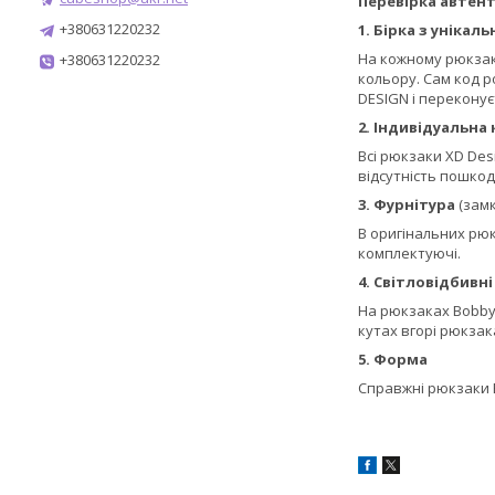
Перевірка автен
+380631220232
1. Бірка з уніка
На кожному рюкзаку
+380631220232
кольору. Сам код р
DESIGN і переконує
2. Індивідуальна
Всі рюкзаки XD Des
відсутність пошко
3. Фурнітура
(замк
В оригінальних рюк
комплектуючі.
4. Світловідбивн
На рюкзаках Bobby є
кутах вгорі рюкзак
5. Форма
Справжні рюкзаки B