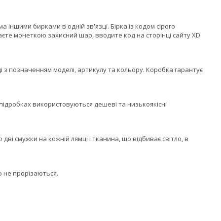
 іншими бирками в одній зв'язці. Бірка із кодом сірого
аєте монеткою захисний шар, вводите код на сторінці сайту XD
ці з позначенням моделі, артикулу та кольору. Коробка гарантує
У підробках використовуються дешеві та низькоякісні
дві смужки на кожній лямці і тканина, що відбиває світло, в
о не прорізаються.