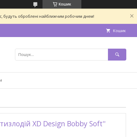
Кошик
час, будуть оброблені найближчим робочим днем!
Кошик
и
излодій XD Design Bobby Soft''