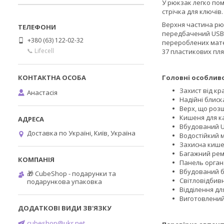
У рюкзак легко пом
стрічка для ключів.
Верхня частина рю
передбачений USB-
+380 (63) 122-02-32
перероблених мате
📞 Lifecell
37 пластикових пл
Головні особливо
Захист від кр
Анастасія
Надійні блиск
Верх, що розш
Кишеня для ка
Вбудований U
Доставка по Україні, Київ, Україна
Водостійкий м
Захисна кише
Багажний рем
Панель орган
Вбудований б
🎁 CubeShop - подарунки та
Світловідбивн
подарункова упаковка
Відділення для
Виготовлений
cubeshop@ukr.net