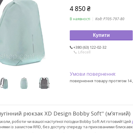
4 850 ₴
В наявності
Код:
P705-797-80
Купити
+380 (63) 122-02-32
📞 Lifecell
повернення товару протягом 14 
угінний рюкзак XD Design Bobby Soft'' (мʼятний)
школи, роботи чи вашої наступної поїздки Bobby Soft Art готовий! Цей
ями із захистом RFID, без доступу спереду та прихованими блискав