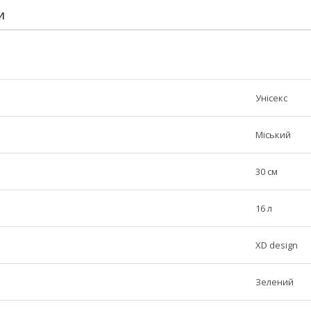
И
Унісекс
Міський
30 см
16 л
XD design
Зелений