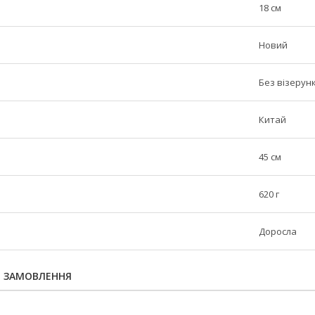
18 см
Новий
Без візерунк
Китай
45 см
620 г
Доросла
Я ЗАМОВЛЕННЯ