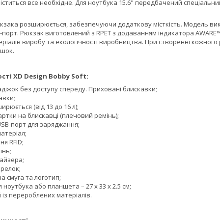
іститься все необхідне. Для ноутбука 15.6" передбачений спеціальний 
кзака розширюється, забезпечуючи додаткову місткість. Модель ви
порт. Рюкзак виготовлений з RPET з додаванням індикатора AWARE™.
ріалів виробу та екологічності виробництва. При створенні кожного
яшок.
сті XD Design Bobby Soft:
адіжок без доступу спереду. Приховані блискавки;
авки;
ирюється (від 13 до 16 л);
ртки на блискавці (плечовий ремінь);
SB-порт для заряджання;
атеріал;
ня RFID;
інь;
айзера;
релок;
а смуга та логотип;
 ноутбука або планшета – 27 x 33 x 2.5 см;
 із перероблених матеріалів.