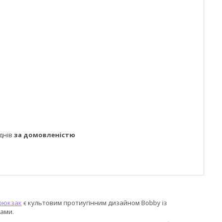
днів
за домовленістю
рюкзак
є культовим протиугінним дизайном Bobby із
ками.