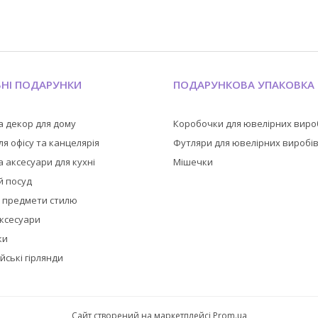
ЬНІ ПОДАРУНКИ
ПОДАРУНКОВА УПАКОВКА
а декор для дому
Коробочки для ювелірних виро
я офісу та канцелярія
Футляри для ювелірних виробі
 аксесуари для кухні
Мішечки
й посуд
а предмети стилю
аксесуари
ки
йські гірлянди
Сайт створений на маркетплейсі
Prom.ua