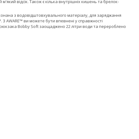
м'який відсік. Також є кілька внутрішніх кишень та брелок-
конана з водовідштовхувального матеріалу, для заряджання
 З AWARE™ ви можете бути впевнені у справжності
 рюкзака Bobby Soft заощаджено 22 літри води та перероблено