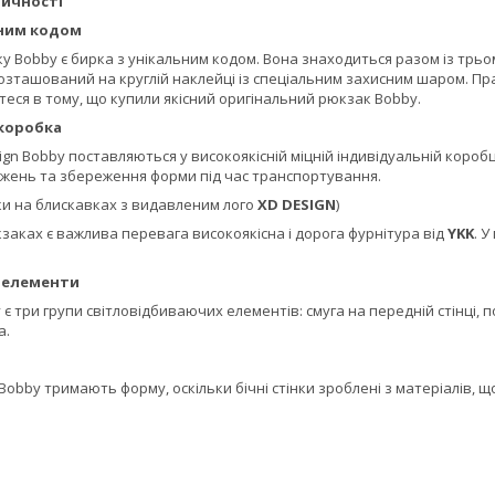
тичності
льним кодом
 Bobby є бирка з унікальним кодом. Вона знаходиться разом із трьома
озташований на круглій наклейці із спеціальним захисним шаром. Пр
теся в тому, що купили якісний оригінальний рюкзак Bobby.
 коробка
ign Bobby поставляються у високоякісній міцній індивідуальній короб
джень та збереження форми під час транспортування.
и на блискавках з видавленим лого
XD DESIGN
)
заках є важлива перевага високоякісна і дорога фурнітура від
YKK
. 
і елементи
 три групи світловідбиваючих елементів: смуга на передній стінці, по 
а.
obby тримають форму, оскільки бічні стінки зроблені з матеріалів, щ