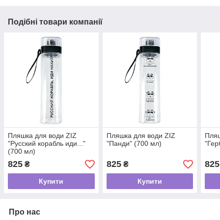
Подібні товари компанії
Пляшка для води ZIZ
Пляшка для води ZIZ
Пляш
"Русский корабль иди..."
"Панди" (700 мл)
"Гер
(700 мл)
825
825
825
₴
₴
Купити
Купити
Про нас