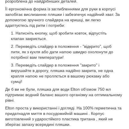
розроблена до найдрібніших деталей.
Її ергономічна форма із заглибленнями для руки в корпусі
запобігає вислизанню пляшки і забезпечує надійний хват. За
допомогою зручного слайдера на кришці, ви легко
адаптуєтесь під ритм і потреби:
Натисніть кнопку, щоб зробити ковток, відпустіть
клапан закриється.
Переведіть слайдер в положення - "відкрито", щоб
пити, як з кухля або дати напою швидко охолонути до
потрібної вам температури!
Переведіть слайдер в положення "закрито" і
вирушайте в дорогу, пляшка надійно закрита, не одна
крапля напою не проллється в вашому рюкзаку або
сумці!
Де б ви не були, пляшка для води Elton об'ємом 750 мл
підтримає водний баланс вашого організму на оптимальному
рівні.
Elton проста у використанні і догляді. На 100% герметична та
придатнадля миття в посудомийній машині . Корпус
виготовлений з ударостійкого пластика тритана , який не
зберігає запаху всередині пляшки.