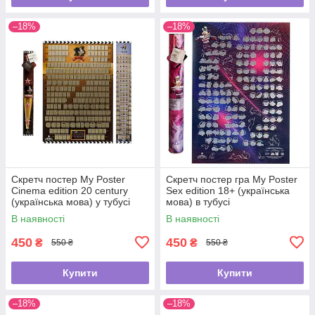
–18%
–18%
Скретч постер My Poster
Скретч постер гра My Poster
Cinema edition 20 century
Sex edition 18+ (українська
(українська мова) у тубусі
мова) в тубусі
В наявності
В наявності
450
450
₴
₴
550 ₴
550 ₴
Купити
Купити
–18%
–18%