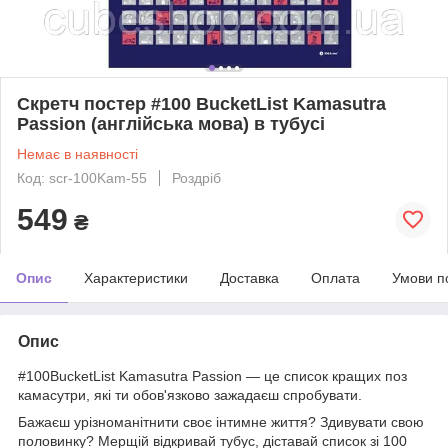
Скретч постер #100 BucketList Kamasutra
Passion (англійська мова) в тубусі
Немає в наявності
Код: scr-100Kam-55
Роздріб
549
₴
Опис
Характеристики
Доставка
Оплата
Умови п
Опис
#100BucketList Kamasutra Passion — це список кращих поз
камасутри, які ти обов'язково зажадаєш спробувати.
Бажаєш урізноманітнити своє інтимне життя? Здивувати свою
половинку? Мерщій відкривай тубус, діставай список зі 100