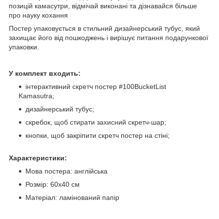
позицій камасутри, відмічай виконані та дізнавайся більше
про науку кохання
Постер упаковується в стильний дизайнерський тубус, який
захищає його від пошкоджень і вирішує питання подарункової
упаковки.
У комплект входить:
інтерактивний скретч постер #100BucketList
Kamasutra;
дизайнерський тубус;
скребок, щоб стирати захисний скретч-шар;
кнопки, щоб закріпити скретч постер на стіні;
Характеристики:
Мова постера: англійська
Розмір: 60x40 см
Матеріал: ламінований папір