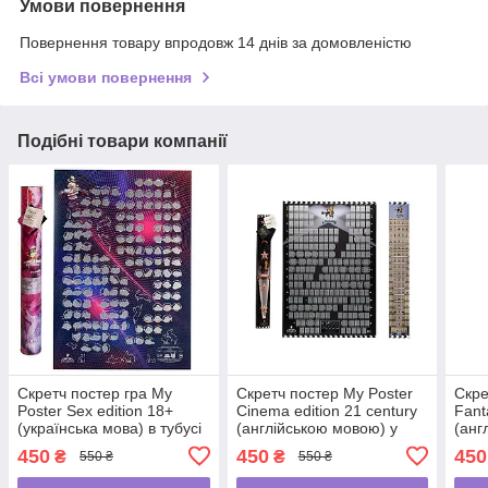
Умови повернення
Повернення товару впродовж 14 днів за домовленістю
Всі умови повернення
Подібні товари компанії
Скретч постер гра My
Скретч постер My Poster
Скре
Poster Sex edition 18+
Cinema edition 21 century
Fant
(українська мова) в тубусі
(англійською мовою) у
(анг
тубусі
450
450
450
₴
₴
550 ₴
550 ₴