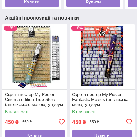
Купити
Купити
Акційні пропозиції та новинки
–18%
–18%
Скретч постер My Poster
Скретч постер My Poster
Cinema edition True Story
Fantastic Movies (англійська
(англійською мовою) у тубусі
мова) у тубусі
В наявності
В наявності
450
450
₴
₴
550 ₴
550 ₴
Купити
Купити