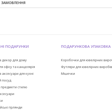
Я ЗАМОВЛЕННЯ
ЬНІ ПОДАРУНКИ
ПОДАРУНКОВА УПАКОВКА
а декор для дому
Коробочки для ювелірних виро
я офісу та канцелярія
Футляри для ювелірних виробі
 аксесуари для кухні
Мішечки
й посуд
а предмети стилю
аксесуари
ки
йські гірлянди