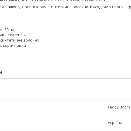
 з плюшу, наповнювач - синтетичне волокно. Виходячи з цього – ігра
и: 80 см
юш + текстиль
 синтетичне волокно
я: коричневий
И
Teddy Boom
Україна