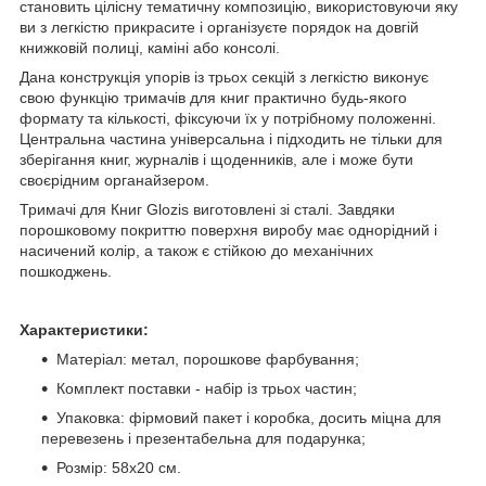
становить цілісну тематичну композицію, використовуючи яку
ви з легкістю прикрасите і організуєте порядок на довгій
книжковій полиці, каміні або консолі.
Дана конструкція упорів із трьох секцій з легкістю виконує
свою функцію тримачів для книг практично будь-якого
формату та кількості, фіксуючи їх у потрібному положенні.
Центральна частина універсальна і підходить не тільки для
зберігання книг, журналів і щоденників, але і може бути
своєрідним органайзером.
Тримачі для Книг Glozis виготовлені зі сталі. Завдяки
порошковому покриттю поверхня виробу має однорідний і
насичений колір, а також є стійкою до механічних
пошкоджень.
Характеристики:
Матеріал: метал, порошкове фарбування;
Комплект поставки - набір із трьох частин;
Упаковка: фірмовий пакет і коробка, досить міцна для
перевезень і презентабельна для подарунка;
Розмір: 58х20 см.