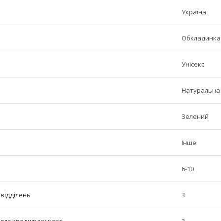
Україна
Обкладинка 
Унісекс
Натуральна
Зелений
Інше
6-10
 відділень
3
ь для кредитних карт
3