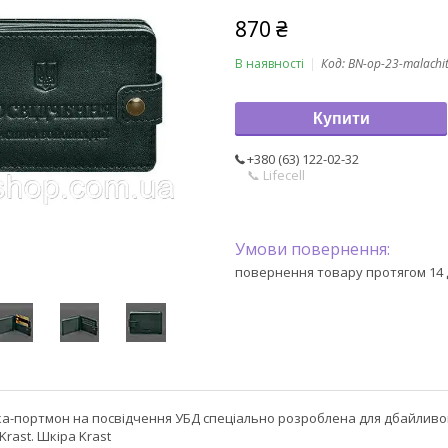
870 ₴
В наявності
Код:
BN-op-23-malachi
Купити
+380 (63) 122-02-32
📞 Lifecell
повернення товару протягом 14 
а-портмон на посвідчення УБД спеціально розроблена для дбайливого
Krast. Шкіра Krast