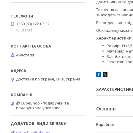
досить міцна та до
Тиснення на лицьов
знаходиться напис
Всередині одне від
+380 (63) 122-02-32
📞 Lifecell
Обкладинку можна 
Характеристики:
Розмір: 11x8,5
Матеріал: на
Анастасія
Застібка: кно
Гарантія: 3 р
Доставка по Україні, Київ, Україна
ХАРАКТЕРИСТИК
🎁 CubeShop - подарунки та
подарункова упаковка
Основні
Виробник
cubeshop@ukr.net