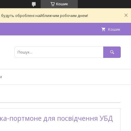
Кошик
ас, будуть оброблені найближчим робочим днем!
Кошик
и
ка-портмоне для посвідчення УБД