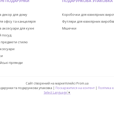
ЬНІ ПОДАРУНКИ
ПОДАРУНКОВА УПАКОВКА
а декор для дому
Коробочки для ювелірних виро
я офісу та канцелярія
Футляри для ювелірних виробі
 аксесуари для кухні
Мішечки
й посуд
а предмети стилю
аксесуари
ки
йські гірлянди
Сайт створений на маркетплейсі
Prom.ua
🎁 CubeShop - подарунки та подарункова упаковка |
Поскаржитися на контент
|
Політика 
Select Language
▼