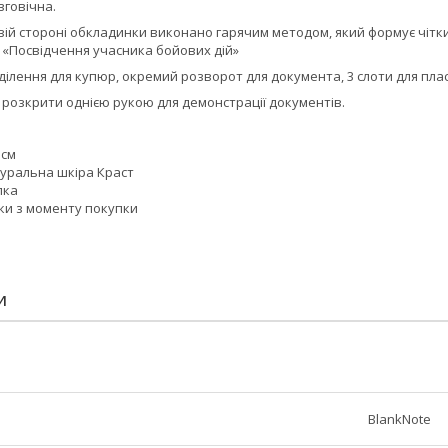
вговічна.
ій стороні обкладинки виконано гарячим методом, який формує чітки
 «Посвідчення учасника бойових дій»
ділення для купюр, окремий розворот для документа, 3 слоти для пла
розкрити однією рукою для демонстрації документів.
 см
туральна шкіра Краст
пка
оки з моменту покупки
И
BlankNote