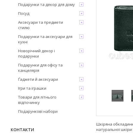
Подарунки та декор для дому
Посуд
Аксесуари та предмети
стилю
Подарунки та аксесуари для
кухні
Новорічний декор і
подарунки
Подарунки для офісу та
канцелярія
Ґаджети й аксесуари
Ігри та іграшки
Товари для літнього
відпочинку
Подарункові набори
Шкіряна обкладинк
натуральної шкіри 
КОНТАКТИ