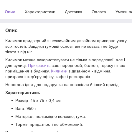
Опис
Характеристики
Доставка
Оплата
Умови п
Опис
Килимок придверний з незвичайним дизайном приверне увагу
всіх гостей. Завдяки гумовій основі, він не ковзає і не буде
тікати з під ніг.
Килимок можна використовувати не тільки в передпокої, але і
для вулиці.
Прикрасить
ваш передпокій, балкон, терасу і інше
приміщення в будинку.
Килимки
з дизайном - відмінна
прикраса інтер'єру офісу, кафе і ресторанів.
Непогана ідея для подарунка на новосілля й інший привід.
Характеристики:
Розмір: 45 х 75 х 0,4 см
Вага: 950 г
Матеріал: поліамідне волокно, гума.
Термін придатності не обмежений.