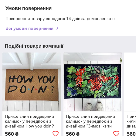
Умови повернення
Повернення товару впродовж 14 днів за домовленістю
Всі умови повернення
Подібні товари компанії
Прикольний придверний
Прикольний придверний
При
килимок у передпокій з
килимок у передпокій з
кили
дизайном How you doin?
дизайном "Зимові квіти"
диза
560
560
560
₴
₴