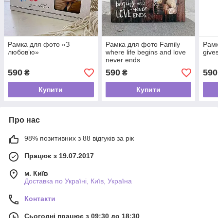
Рамка для фото «З
Рамка для фото Family
Рамк
любовʼю»
where life begins and love
give
never ends
590
590
590
₴
₴
Купити
Купити
Про нас
98% позитивних з 88 відгуків за рік
Працює з 19.07.2017
м. Київ
Доставка по Україні, Київ, Україна
Контакти
Сьогодні працює з 09:30 до 18:30