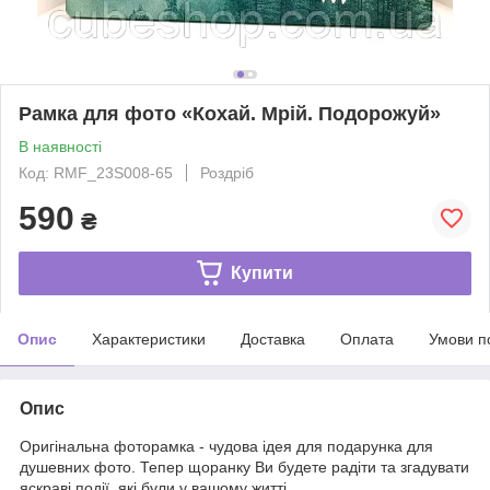
Рамка для фото «Кохай. Мрій. Подорожуй»
В наявності
Код: RMF_23S008-65
Роздріб
590
₴
Купити
Опис
Характеристики
Доставка
Оплата
Умови п
Опис
Оригінальна фоторамка - чудова ідея для подарунка для
душевних фото. Тепер щоранку Ви будете радіти та згадувати
яскраві події, які були у вашому житті.