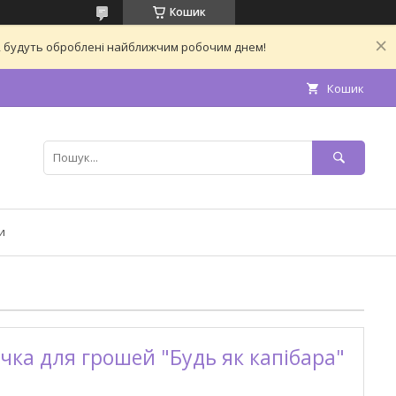
Кошик
ас, будуть оброблені найближчим робочим днем!
Кошик
и
чка для грошей "Будь як капібара"