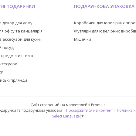
ЬНІ ПОДАРУНКИ
ПОДАРУНКОВА УПАКОВКА
а декор для дому
Коробочки для ювелірних виро
я офісу та канцелярія
Футляри для ювелірних виробі
 аксесуари для кухні
Мішечки
й посуд
а предмети стилю
аксесуари
ки
йські гірлянди
Сайт створений на маркетплейсі
Prom.ua
🎁 CubeShop - подарунки та подарункова упаковка |
Поскаржитися на контент
|
Політика 
Select Language
▼