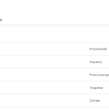
И
Presentville
Україна
Різні кольор
Тварини
220 мм