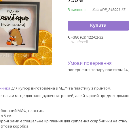
В наявності
Код:
KOP_24B001-65
Купити
+380 (63) 122-02-32
📞 Lifecell
повернення товару протягом 14 
ничка
для купюр виготовлена з МДФ та пластику з принтом.
 тільки місце для заощадження грошей, але й гарний предмет домашн
:
рбований МДФ, пластик.
 х 5 см.
ороні рами є спеціальне кріплення для кріплення скарбнички на стіну.
афтова коробка.