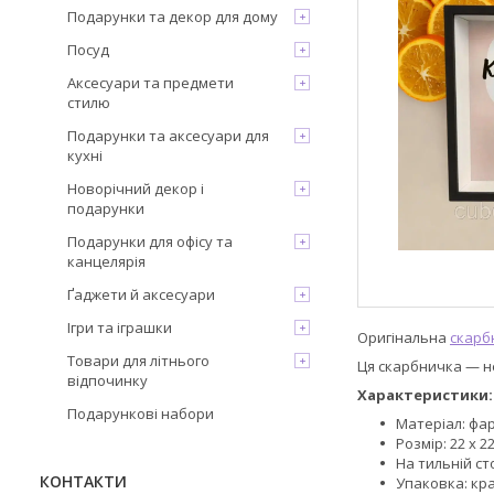
Подарунки та декор для дому
Посуд
Аксесуари та предмети
стилю
Подарунки та аксесуари для
кухні
Новорічний декор і
подарунки
Подарунки для офісу та
канцелярія
Ґаджети й аксесуари
Ігри та іграшки
Оригінальна
скарб
Товари для літнього
Ця скарбничка — не
відпочинку
Характеристики
Подарункові набори
Матеріал: фа
Розмір: 22 х 22
На тильній ст
КОНТАКТИ
Упаковка: кр