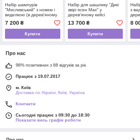
Набір шампурів
Набір для шашлику "Дикі
Набі
"Мисливський" з ножем і
звірі ясен Max" у
з ви
виделкою (в дерев'яному
дерев'яному кейсі
дере
кейсі)
(шампура, чарки, ніж,
7 200
13 700
8 0
₴
₴
виделка, сікач)
Купити
Купити
Про нас
98% позитивних з 88 відгуків за рік
Працює з 19.07.2017
м. Київ
Доставка по Україні, Київ, Україна
Контакти
Сьогодні працює з 09:30 до 18:30
Показати весь графік роботи
Про нас