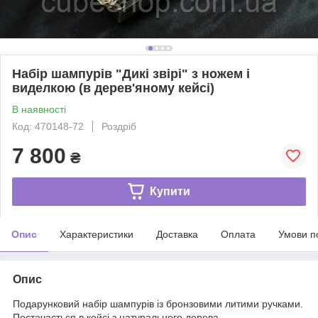
Набір шампурів "Дикі звірі" з ножем і
виделкою (в дерев'яному кейсі)
В наявності
Код: 470148-72
Роздріб
7 800
₴
Купити
Опис
Характеристики
Доставка
Оплата
Умови п
Опис
Подарунковий набір шампурів із бронзовими литими ручками.
Постачається в кейсі з натурального дерева.