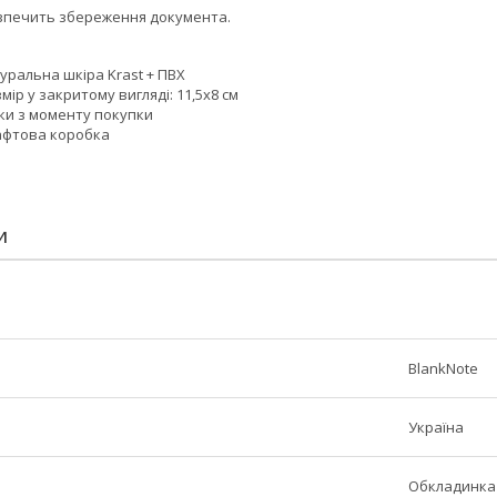
зпечить збереження документа.
уральна шкіра Krast + ПВХ
мір у закритому вигляді: 11,5x8 см
оки з моменту покупки
афтова коробка
И
BlankNote
Україна
Обкладинка 