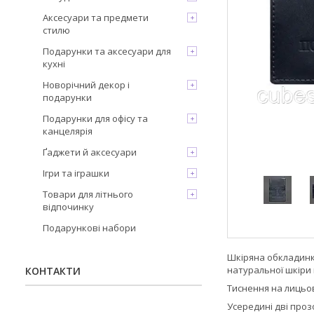
Аксесуари та предмети
стилю
Подарунки та аксесуари для
кухні
Новорічний декор і
подарунки
Подарунки для офісу та
канцелярія
Ґаджети й аксесуари
Ігри та іграшки
Товари для літнього
відпочинку
Подарункові набори
Шкіряна обкладинк
натуральної шкіри 
КОНТАКТИ
Тиснення на лицьов
Усередині дві проз