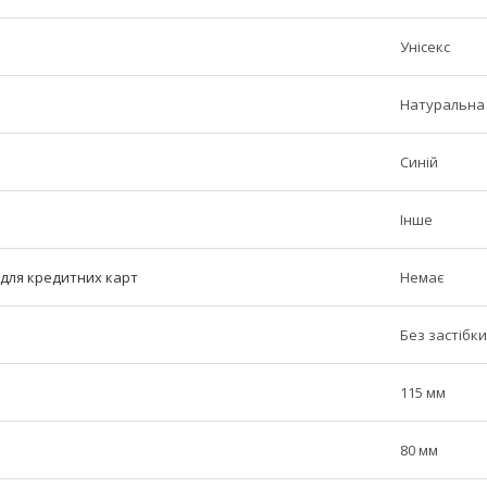
Унісекс
Натуральна
Синій
Інше
ь для кредитних карт
Немає
Без застібки
115 мм
80 мм