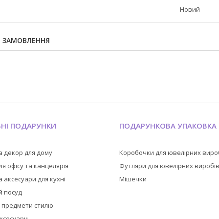
Новий
Я ЗАМОВЛЕННЯ
ЬНІ ПОДАРУНКИ
ПОДАРУНКОВА УПАКОВКА
а декор для дому
Коробочки для ювелірних виро
я офісу та канцелярія
Футляри для ювелірних виробі
 аксесуари для кухні
Мішечки
й посуд
а предмети стилю
аксесуари