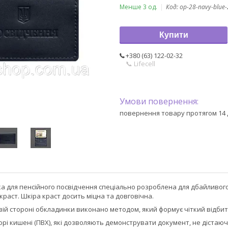
Менше 3 од.
Код:
op-28-navy-blue
Купити
+380 (63) 122-02-32
📞 Lifecell
повернення товару протягом 14 
а для пенсійного посвідчення спеціально розроблена для дбайливого
краст. Шкіра краст досить міцна та довговічна.
ій стороні обкладинки виконано методом, який формує чіткий відбит
орі кишені (ПВХ), які дозволяють демонструвати документ, не дістаюч