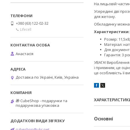
На лицьовій частин
Усередині дві проз
для жетону.
+380 (63) 122-02-32
Обкладинку можна 
📞 Lifecell
Характеристики:
Розмір: 11,5x8
Матеріал: на
Для документа
Анастасія
Гарантія: 3 р
УВАГА! Вироблення 
і приємним, це оці
це особливість її 
Доставка по Україні, Київ, Україна
ХАРАКТЕРИСТИК
🎁 CubeShop - подарунки та
подарункова упаковка
Основні
cubeshop@ukr.net