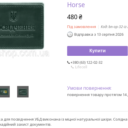
Horse
480 ₴
Під замовлення
Код:
bn-op-32-iz
Відправка з 13 серпня 2026
Купити
+380 (63) 122-02-32
📞 Lifecell
повернення товару протягом 14 
 для посвідчення УБД виконана із міцної натуральної шкіри. Солідна
надійний захист документів.