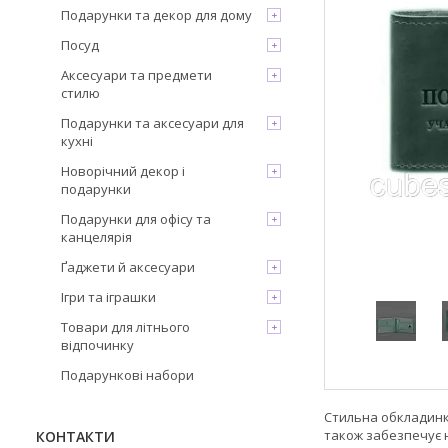
Подарунки та декор для дому
Посуд
Аксесуари та предмети
стилю
Подарунки та аксесуари для
кухні
Новорічний декор і
подарунки
Подарунки для офісу та
канцелярія
Ґаджети й аксесуари
Ігри та іграшки
Товари для літнього
відпочинку
Подарункові набори
Стильна обкладинка
також забезпечує 
КОНТАКТИ