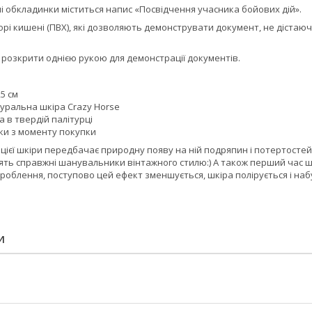
і обкладинки міститься напис «Посвідчення учасника бойових дій».
орі кишені (ПВХ), які дозволяють демонструвати документ, не дістаючи
розкрити однією рукою для демонстрації документів.
,5 см
туральна шкіра Crazy Horse
 в твердій палітурці
оки з моменту покупки
цієї шкіри передбачає природну появу на ній подряпин і потертостей 
нять справжні шанувальники вінтажного стилю:) А також перший час ш
вироблення, поступово цей ефект зменшується, шкіра полірується і на
И