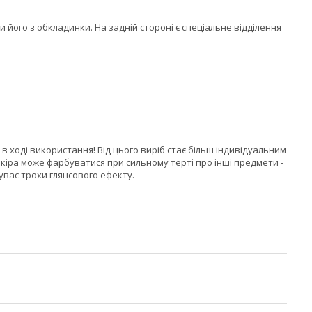
 його з обкладинки. На задній стороні є спеціальне відділення
в ході використання! Від цього виріб стає більш індивідуальним
кіра може фарбуватися при сильному терті про інші предмети -
буває трохи глянсового ефекту.