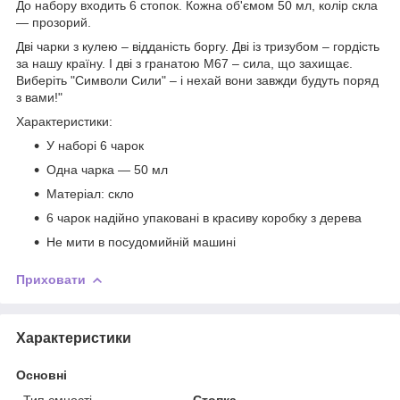
До набору входить 6 стопок. Кожна об'ємом 50 мл, колір скла
— прозорий.
Дві чарки з кулею – відданість боргу. Дві із тризубом – гордість
за нашу країну. І дві з гранатою М67 – сила, що захищає.
Виберіть "Символи Сили" – і нехай вони завжди будуть поряд
з вами!"
Характеристики:
У наборі 6 чарок
Одна чарка — 50 мл
Матеріал: скло
6 чарок надійно упаковані в красиву коробку з дерева
Не мити в посудомийній машині
Приховати
Характеристики
Основні
Тип ємності
Стопка