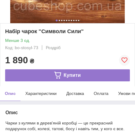
Набір чарок "Символи Сили"
Менше 3 од.
Код: bo-stosyl-73
Роздріб
1 890
₴
Купити
Опис
Характеристики
Доставка
Оплата
Умови п
Опис
Чарки з кулями в дерев'яній коробці — це прекрасний
подарунок собі, колезі, татові, босу і навіть тим, у кого є все.