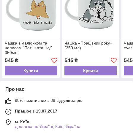
Чашка з малюнком та
Чашка «Працівник року»
Чашк
написом "Потіш пташку"
(350 мл)
ever
350мл
545
545
545
₴
₴
Купити
Купити
Про нас
98% позитивних з 88 відгуків за рік
Працює з 19.07.2017
м. Київ
Доставка по Україні, Київ, Україна